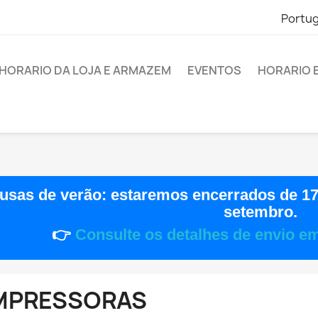
Portu
HORARIO DA LOJA E ARMAZEM
EVENTOS
HORARIO 
usas de verão:
estaremos encerrados de
17
setembro
.
👉
Consulte os detalhes de envio e
MPRESSORAS