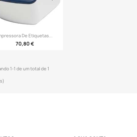
Vista rápida

mpressora De Etiquetas...
70,80 €
ndo 1-1 de um total de 1
(s)