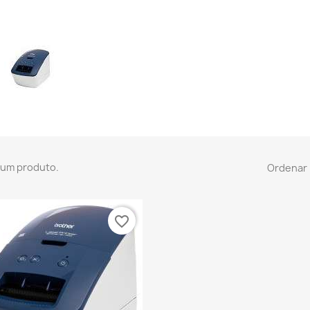
 um produto.
Ordenar 
favorite_border