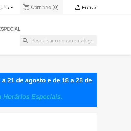
shopping_cart


Carrinho
(0)
guês
Entrar
ESPECIAL
search
 a 21 de agosto
e de
18 a 28 de
m
Horários Especiais
.