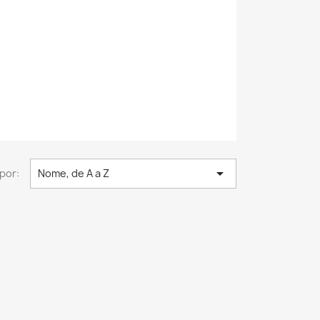

por:
Nome, de A a Z