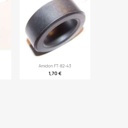
Vista rápida

Amidon FT-82-43
1,70 €