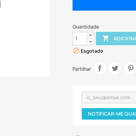
Quantidade

ADICION

Esgotado
Partilhar
NOTIFICAR-ME QUA