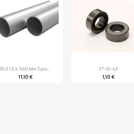
Vista rápida
Vista rápida


35 X 1,5 X 1500 Mm Tubo...
FT-50-43
11,10 €
1,10 €