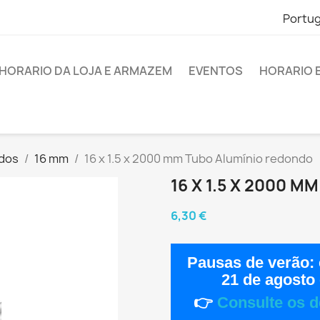
Portu
HORARIO DA LOJA E ARMAZEM
EVENTOS
HORARIO 
dos
16 mm
16 x 1.5 x 2000 mm Tubo Alumínio redondo
16 X 1.5 X 2000 
6,30 €
Pausas de verão:
21 de agosto
👉
Consulte os d