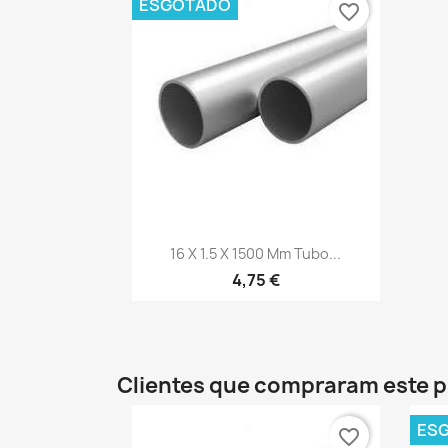
ESGOTADO
favorite_border
Vista rápida

16 X 1.5 X 1500 Mm Tubo...
4,75 €
Clientes que compraram este
ES
favorite_border