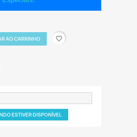
favorite_border
AR AO CARRINHO
NDO ESTIVER DISPONÍVEL