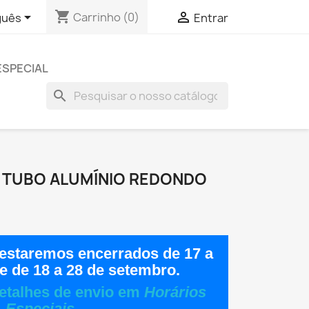
shopping_cart


Carrinho
(0)
guês
Entrar
ESPECIAL
search
MM TUBO ALUMÍNIO REDONDO
estaremos encerrados de
17 a
e de
18 a 28 de setembro
.
etalhes de envio em
Horários
Especiais
.