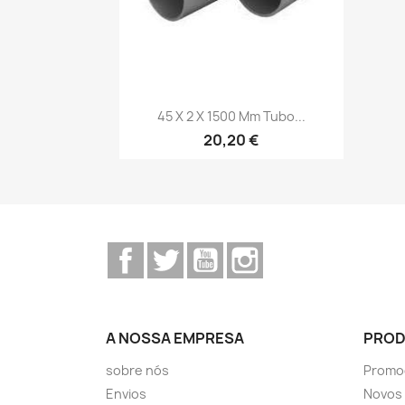
Vista rápida

45 X 2 X 1500 Mm Tubo...
20,20 €
Facebook
Twitter
YouTube
Instagram
A NOSSA EMPRESA
PRO
sobre nós
Promo
Envios
Novos