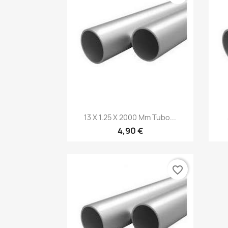
Vista rápida

13 X 1.25 X 2000 Mm Tubo...
4,90 €
favorite_border