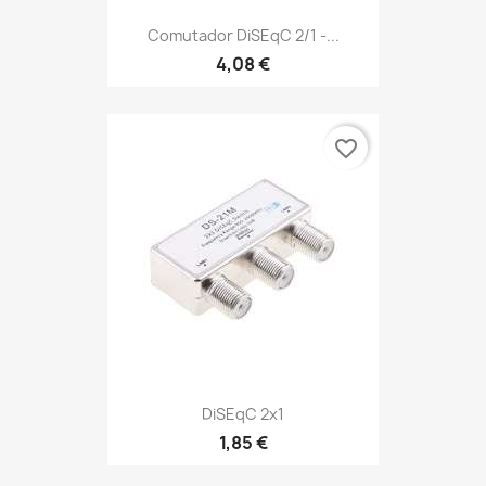
Comutador DiSEqC 2/1 -...
4,08 €
favorite_border
DiSEqC 2x1
1,85 €