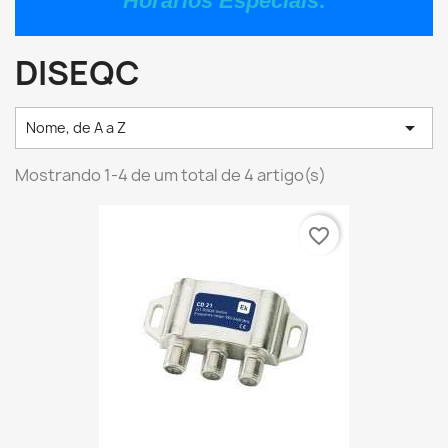
Horários Especiais
.
DISEQC

Nome, de A a Z
Mostrando 1-4 de um total de 4 artigo(s)
favorite_border