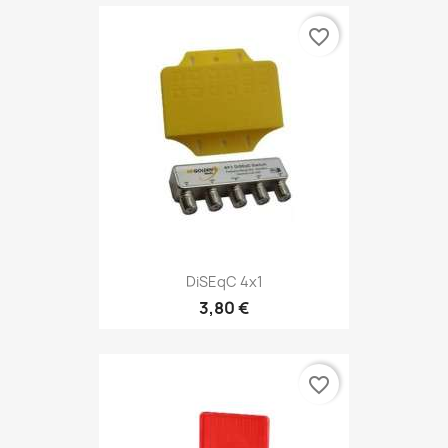
favorite_border
DiSEqC 4x1
3,80 €
favorite_border