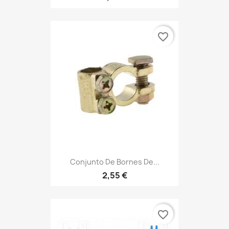
favorite_border
Conjunto De Bornes De...
2,55 €
favorite_border