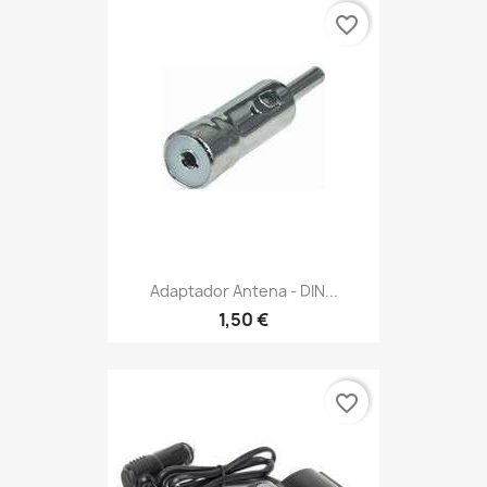
favorite_border
Adaptador Antena - DIN...
1,50 €
favorite_border