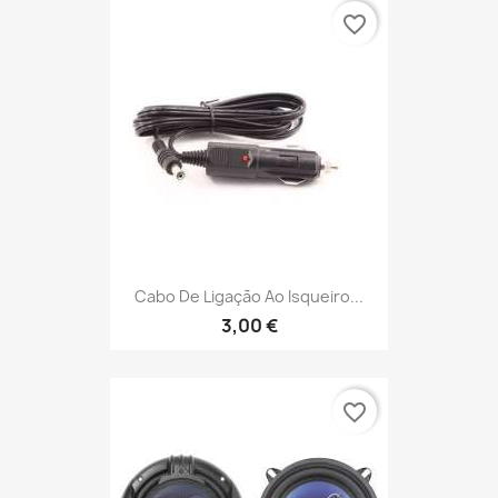
favorite_border
Cabo De Ligação Ao Isqueiro...
3,00 €
favorite_border