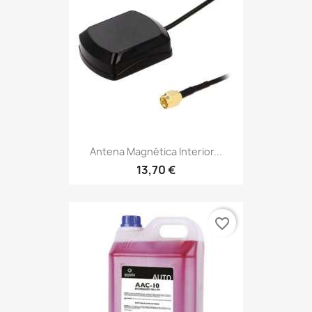
Antena Magnética Interior...
13,70 €
favorite_border