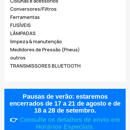
Colunas e acessórios
Conversores/Filtros
Ferramentas
FUSÍVEIS
LÂMPADAS
limpeza & manutenção
Medidores de Pressão (Pneus)
outros
TRANSMISSORES BLUETOOTH
Pausas de verão:
estaremos
encerrados de
17 a 21 de agosto
e de
18 a 28 de setembro
.
👉
Consulte os detalhes de envio em
Horários Especiais
.