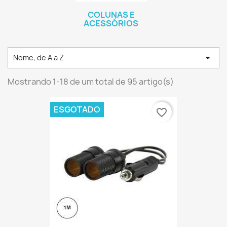
COLUNAS E
ACESSÓRIOS

Nome, de A a Z
Mostrando 1-18 de um total de 95 artigo(s)
ESGOTADO
favorite_border