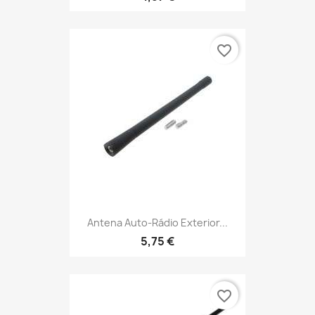
favorite_border
Antena Auto-Rádio Exterior...
5,75 €
favorite_border