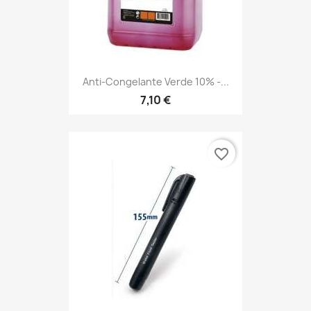
Anti-Congelante Verde 10% -...
7,10 €
favorite_border