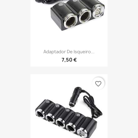
Adaptador De Isqueiro...
7,50 €
favorite_border