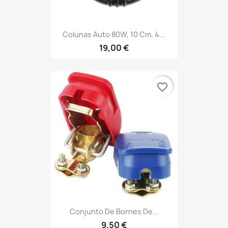
Colunas Auto 80W, 10 Cm, 4...
19,00 €
favorite_border
Conjunto De Bornes De...
9,50 €