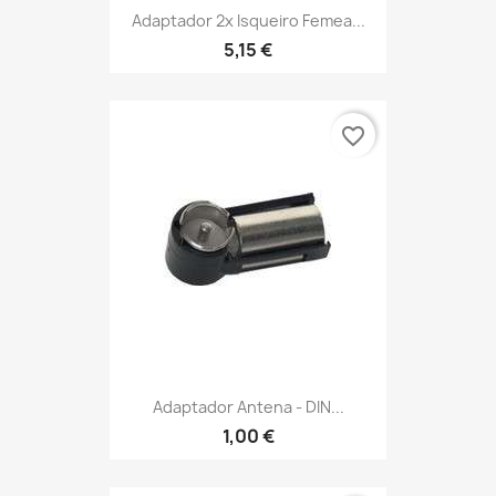
Adaptador 2x Isqueiro Femea...
5,15 €
favorite_border
Adaptador Antena - DIN...
1,00 €