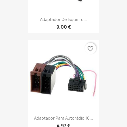
Adaptador De Isqueiro...
9,00 €
favorite_border
Adaptador Para Autorádio 16...
4,97 €