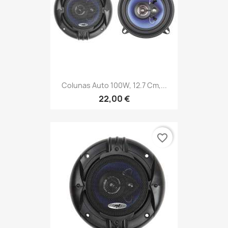
Colunas Auto 100W, 12.7 Cm,...
22,00 €
favorite_border