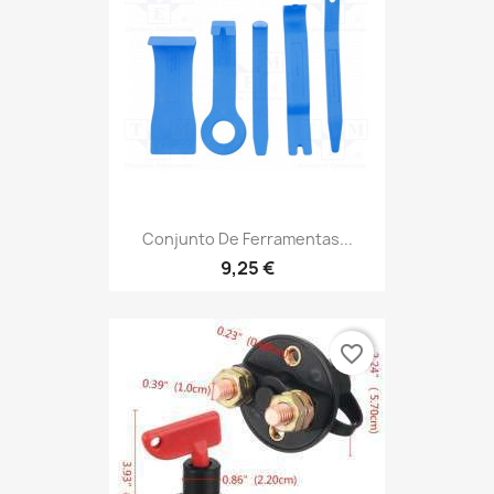
Conjunto De Ferramentas...
9,25 €
favorite_border