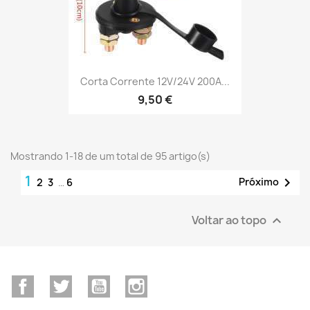
Corta Corrente 12V/24V 200A...
9,50 €
Mostrando 1-18 de um total de 95 artigo(s)
1

Próximo
2
3
…
6
Voltar ao topo

Facebook
Twitter
YouTube
Instagram