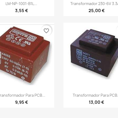
Vista rápida
Vista rápida


LM-NP-1001-B1L...
Transformador 230-6V 3.3A
3,55 €
25,00 €
favorite_border
Vista rápida
Vista rápida


ransformador Para PCB...
Transformador Para PCB.
9,95 €
13,00 €