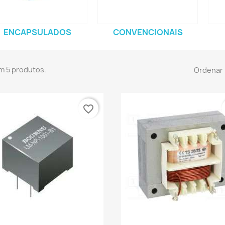
ENCAPSULADOS
CONVENCIONAIS
m 5 produtos.
Ordenar 
favorite_border