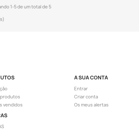
ndo 1-5 de um total de 5
(s)
DUTOS
A SUA CONTA
ção
Entrar
 produtos
Criar conta
s vendidos
Os meus alertas
CAS
AS