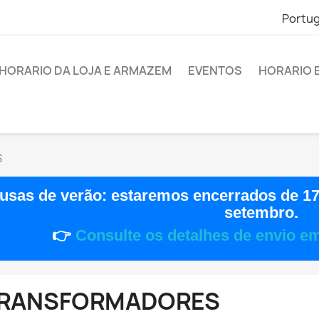
Portu
HORARIO DA LOJA E ARMAZEM
EVENTOS
HORARIO 
S
usas de verão:
estaremos encerrados de
17
setembro
.
👉
Consulte os detalhes de envio e
RANSFORMADORES