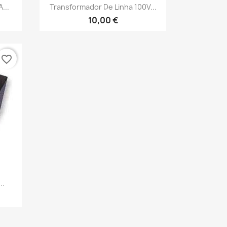
Vista rápida

...
Transformador De Linha 100V...
10,00 €
favorite_border
..