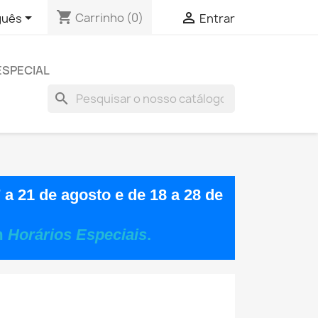
shopping_cart


Carrinho
(0)
guês
Entrar
ESPECIAL
search
 a 21 de agosto
e de
18 a 28 de
m
Horários Especiais
.