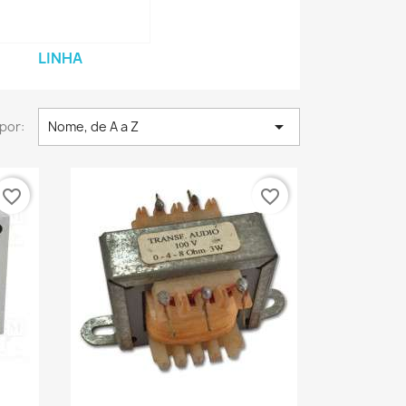
LINHA

por:
Nome, de A a Z
favorite_border
favorite_border