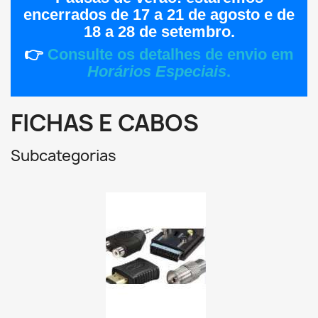
encerrados de
17 a 21 de agosto
e de
18 a 28 de setembro
.
👉
Consulte os detalhes de envio em
Horários Especiais
.
FICHAS E CABOS
Subcategorias