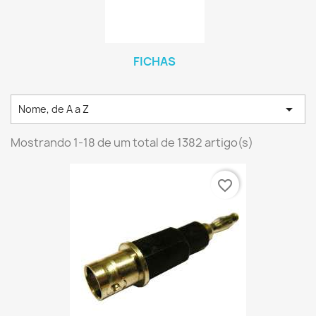
FICHAS

Nome, de A a Z
Mostrando 1-18 de um total de 1382 artigo(s)
favorite_border