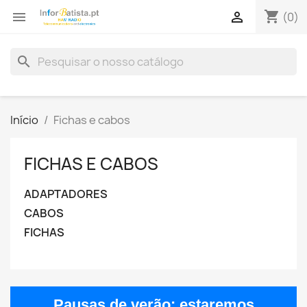
shopping_cart


(0)
search
Início
Fichas e cabos
FICHAS E CABOS
ADAPTADORES
CABOS
FICHAS
Pausas de verão:
estaremos