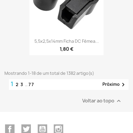
5,5x2,5x14mm Ficha DC Fêmea...
1,80 €
Mostrando 1-18 de um total de 1382 artigo(s)
1

Próximo
2
3
…
77
Voltar ao topo

Facebook
Twitter
YouTube
Instagram