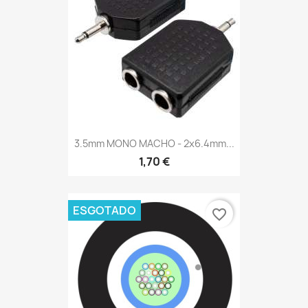
3.5mm MONO MACHO - 2x6.4mm...
1,70 €
ESGOTADO
favorite_border