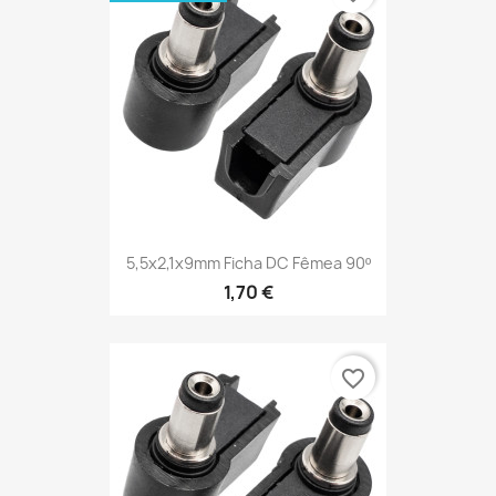
5,5x2,1x9mm Ficha DC Fêmea 90º
1,70 €
favorite_border