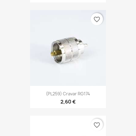
favorite_border
(PL259) Cravar RG174
2,60 €
favorite_border