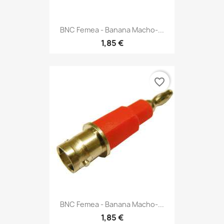
BNC Femea - Banana Macho-...
1,85 €
favorite_border
BNC Femea - Banana Macho-...
1,85 €