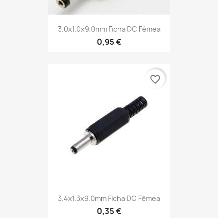
3.0x1.0x9.0mm Ficha DC Fêmea
0,95 €
favorite_border
3.4x1.3x9.0mm Ficha DC Fêmea
0,35 €