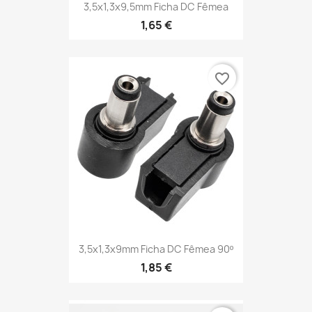
3,5x1,3x9,5mm Ficha DC Fêmea
1,65 €
favorite_border
3,5x1,3x9mm Ficha DC Fêmea 90º
1,85 €