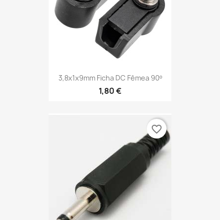
3,8x1x9mm Ficha DC Fêmea 90º
1,80 €
favorite_border