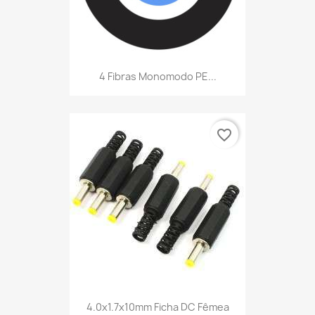
4 Fibras Monomodo PE...
favorite_border
4.0x1.7x10mm Ficha DC Fêmea