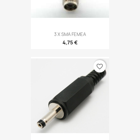
3 X SMA FEMEA
4,75 €
favorite_border