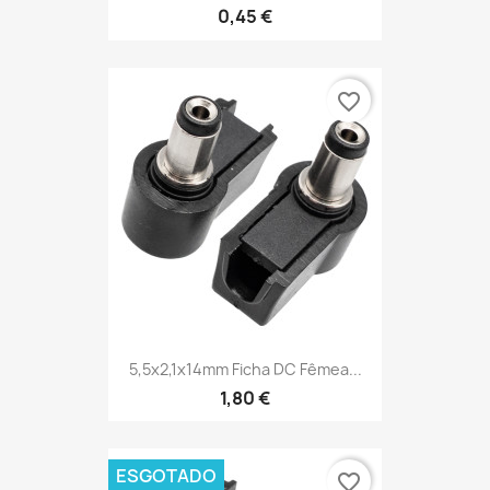
0,45 €
favorite_border
5,5x2,1x14mm Ficha DC Fêmea...
1,80 €
ESGOTADO
favorite_border