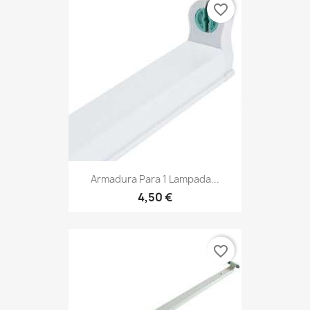
favorite_border
Armadura Para 1 Lampada...
4,50 €
favorite_border