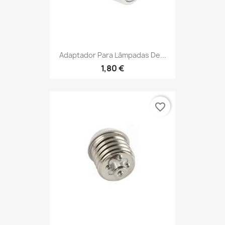
Adaptador Para Lâmpadas De...
1,80 €
favorite_border