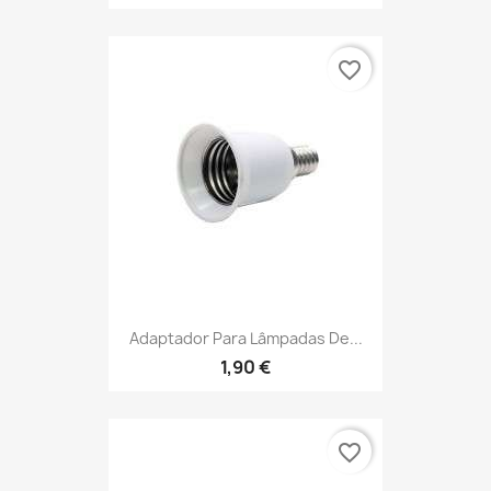
favorite_border
Adaptador Para Lâmpadas De...
1,90 €
favorite_border