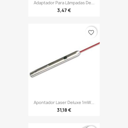
Adaptador Para Lâmpadas De...
3,47 €
favorite_border
Apontador Laser Deluxe 1mW...
31,18 €