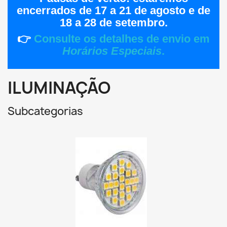
encerrados de
17 a 21 de agosto
e de
18 a 28 de setembro
.
👉
Consulte os detalhes de envio em
Horários Especiais
.
ILUMINAÇÃO
Subcategorias