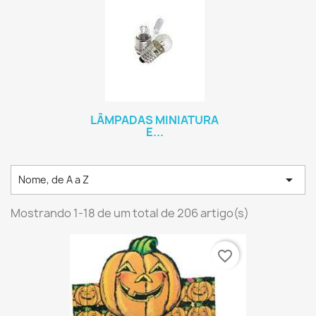
LÂMPADAS MINIATURA
E...

Nome, de A a Z
Mostrando 1-18 de um total de 206 artigo(s)
favorite_border