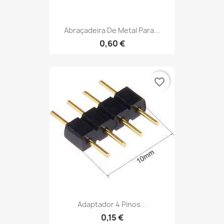
Abraçadeira De Metal Para...
0,60 €
favorite_border
Adaptador 4 Pinos...
0,15 €