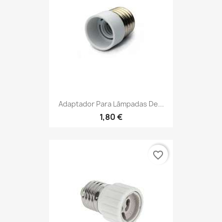
Adaptador Para Lâmpadas De...
1,80 €
favorite_border