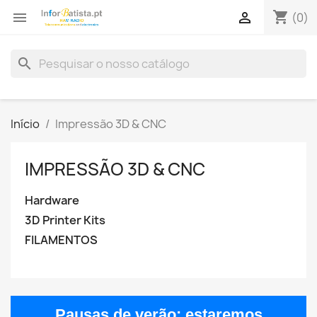
shopping_cart


(0)
search
Início
Impressão 3D & CNC
IMPRESSÃO 3D & CNC
Hardware
3D Printer Kits
FILAMENTOS
Pausas de verão:
estaremos