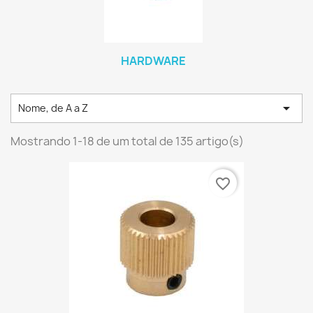
HARDWARE

Nome, de A a Z
Mostrando 1-18 de um total de 135 artigo(s)
favorite_border