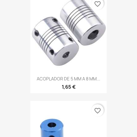
favorite_border
ACOPLADOR DE 5 MM A 8 MM...
1,65 €
favorite_border