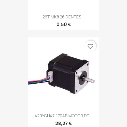
26T MK8 26 DENTES...
0,50 €
favorite_border
42BYGH47-1704B MOTOR DE...
28,27 €