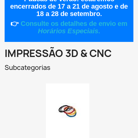
encerrados de
17 a 21 de agosto
e de
18 a 28 de setembro
.
👉
Consulte os detalhes de envio em
Horários Especiais
.
IMPRESSÃO 3D & CNC
Subcategorias