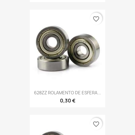
favorite_border
628ZZ ROLAMENTO DE ESFERA...
0,30 €
favorite_border