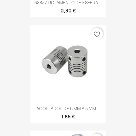
688ZZ ROLAMENTO DE ESFERA...
0,30 €
favorite_border
ACOPLADOR DE 5 MM A 5 MM...
1,85 €