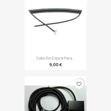
Cabo Em Espiral Para...
9,00 €
favorite_border