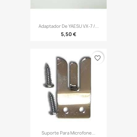
Adaptador De YAESU VX-7 /...
5,50 €
favorite_border
Suporte Para Microfone...