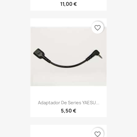
11,00 €
favorite_border
Adaptador De Series YAESU...
5,50 €
favorite_border