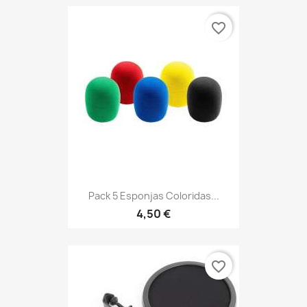
favorite_border
Pack 5 Esponjas Coloridas...
4,50 €
favorite_border