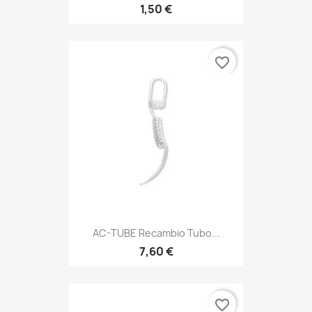
1,50 €
favorite_border
AC-TUBE Recambio Tubo...
7,60 €
favorite_border