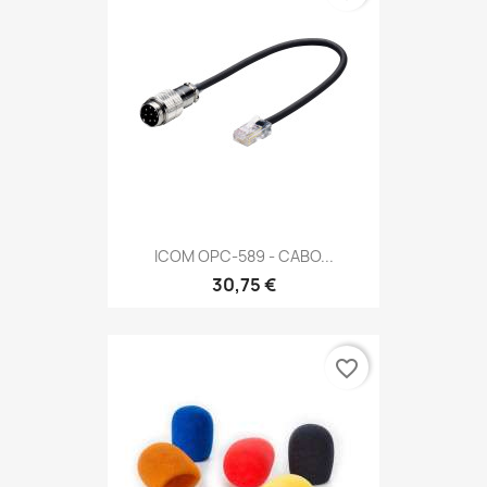
ICOM OPC-589 - CABO...
30,75 €
favorite_border