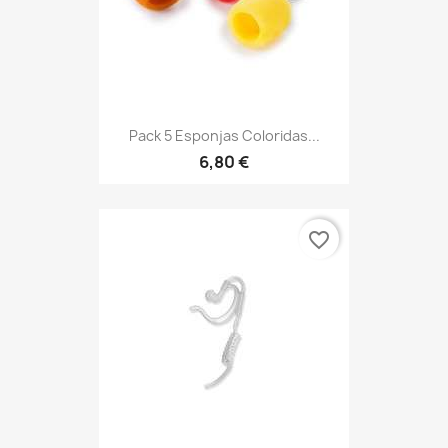
Pack 5 Esponjas Coloridas...
6,80 €
favorite_border