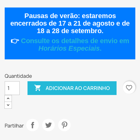
Pausas de verão:
estaremos
encerrados de
17 a 21 de agosto
e de
18 a 28 de setembro
.
👉
Consulte os detalhes de envio em
Horários Especiais
.
Quantidade

favorite_border
ADICIONAR AO CARRINHO
Partilhar