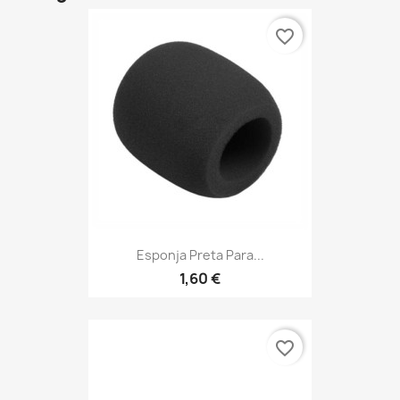
favorite_border
Esponja Preta Para...
1,60 €
favorite_border