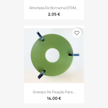
Almofada De Borracha EPDM...
2,05 €
favorite_border
Grampo De Fixação Para...
14,00 €