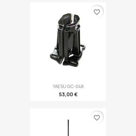
favorite_border
YAESU GC-048
53,00 €
favorite_border