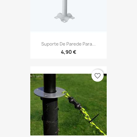
Suporte De Parede Para...
4,90 €
favorite_border