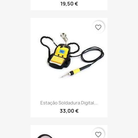
19,50 €
favorite_border
Estação Soldadura Digital...
33,00 €
favorite_border