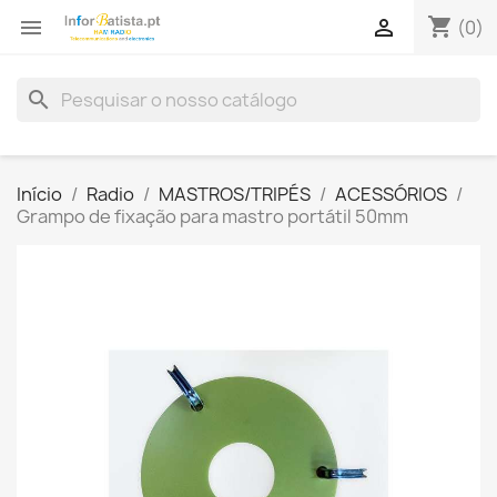
shopping_cart


(0)
search
Início
Radio
MASTROS/TRIPÉS
ACESSÓRIOS
Grampo de fixação para mastro portátil 50mm