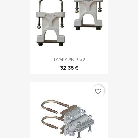
TAGRA SN-35/2
32,35 €
favorite_border