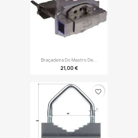
Braçadeira Do Mastro De...
21,00 €
favorite_border