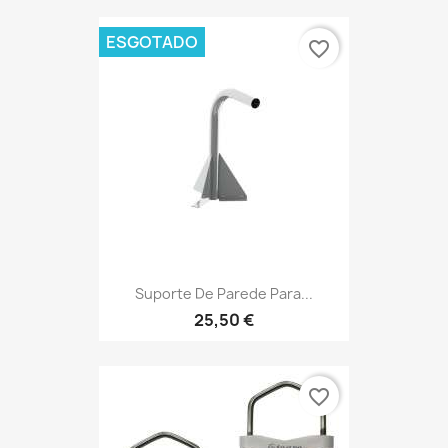
ESGOTADO
favorite_border
Suporte De Parede Para...
25,50 €
favorite_border