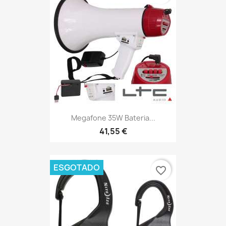
Megafone 35W Bateria...
41,55 €
ESGOTADO
favorite_border