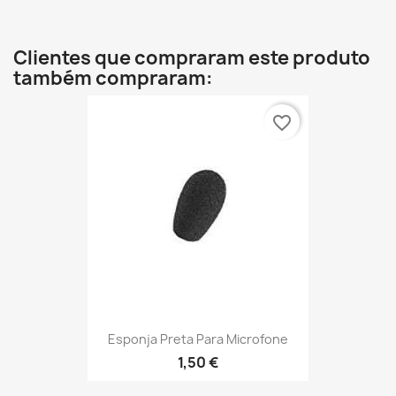
Clientes que compraram este produto
também compraram:
favorite_border
Esponja Preta Para Microfone
1,50 €