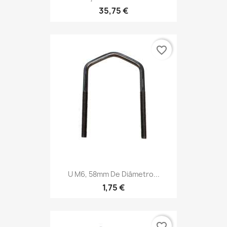
35,75 €
favorite_border
U M6, 58mm De Diâmetro...
1,75 €
favorite_border