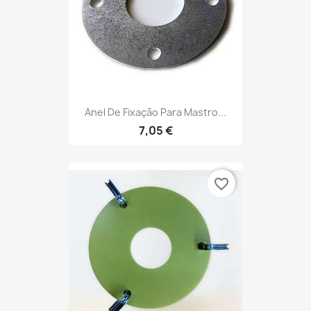
Anel De Fixação Para Mastro...
7,05 €
favorite_border