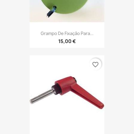
Grampo De Fixação Para...
15,00 €
favorite_border