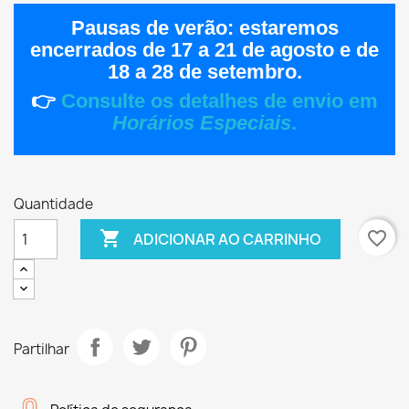
Pausas de verão:
estaremos
encerrados de
17 a 21 de agosto
e de
18 a 28 de setembro
.
👉
Consulte os detalhes de envio em
Horários Especiais
.
Quantidade

favorite_border
ADICIONAR AO CARRINHO
Partilhar