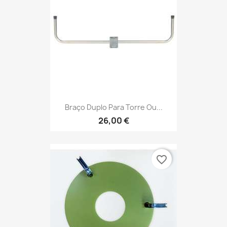
Braço Duplo Para Torre Ou...
26,00 €
favorite_border