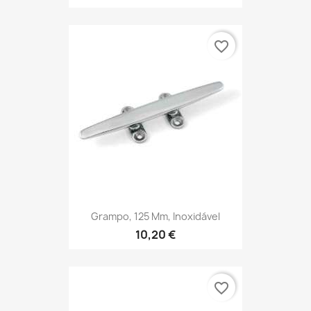
favorite_border
Grampo, 125 Mm, Inoxidável
10,20 €
favorite_border