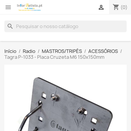
shopping_cart


(0)
search
Início
Radio
MASTROS/TRIPÉS
ACESSÓRIOS
Tagra P-1033 - Placa Cruzeta M6 150x150mm