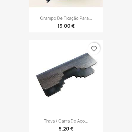
Grampo De Fixação Para...
15,00 €
favorite_border
Trava / Garra De Aço...
5,20 €