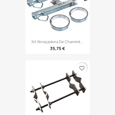
Kit Abraçadeira De Chaminé...
35,75 €
favorite_border