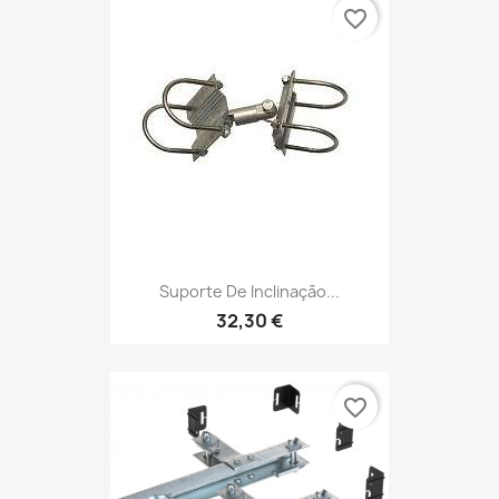
favorite_border
Suporte De Inclinação...
32,30 €
favorite_border