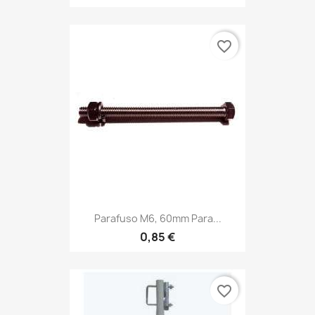
favorite_border
Parafuso M6, 60mm Para...
0,85 €
favorite_border