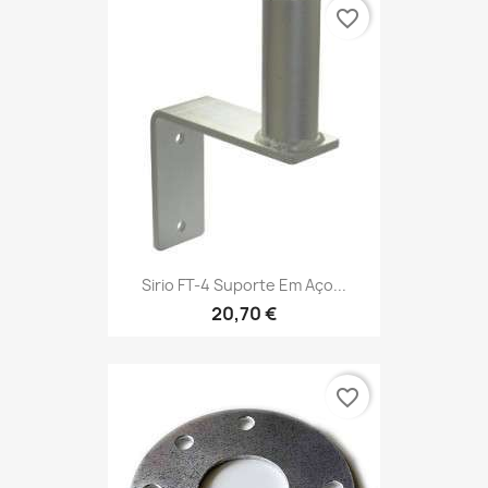
favorite_border
Sirio FT-4 Suporte Em Aço...
20,70 €
favorite_border