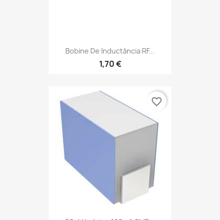
Bobine De Inductância RF...
1,70 €
favorite_border