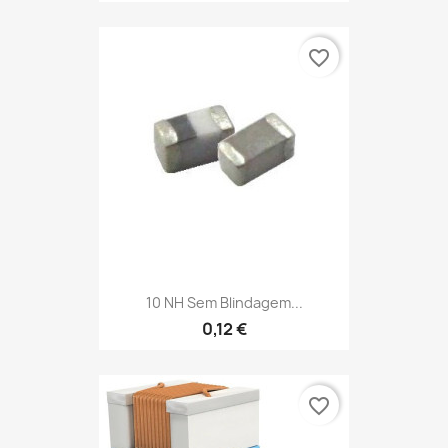
favorite_border
10 NH Sem Blindagem...
0,12 €
favorite_border