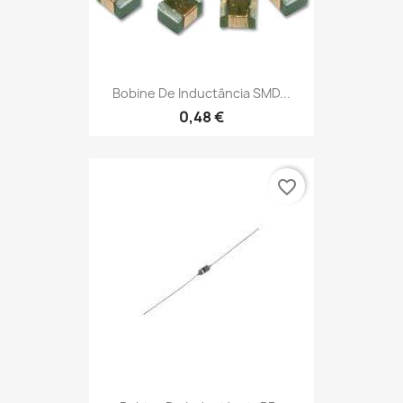
Bobine De Inductância SMD...
0,48 €
favorite_border