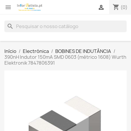
shopping_cart


(0)
search
Início
Electrónica
BOBINES DE INDUTÂNCIA
390nH Indutor 150mA SMD 0603 (métrico 1608) Wurth
Elektronik 7847806391