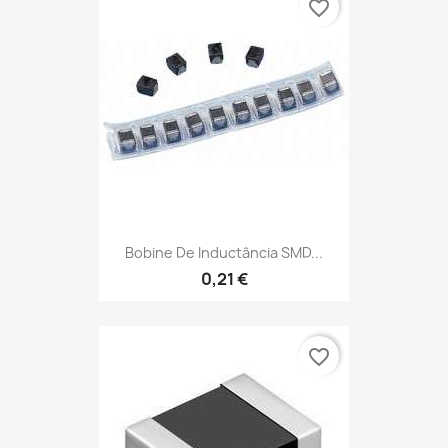
favorite_border
Bobine De Inductância SMD...
0,21 €
favorite_border