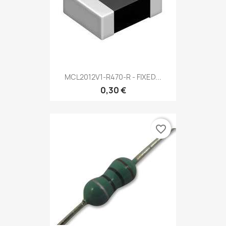
MCL2012V1-R470-R - FIXED...
0,30 €
favorite_border