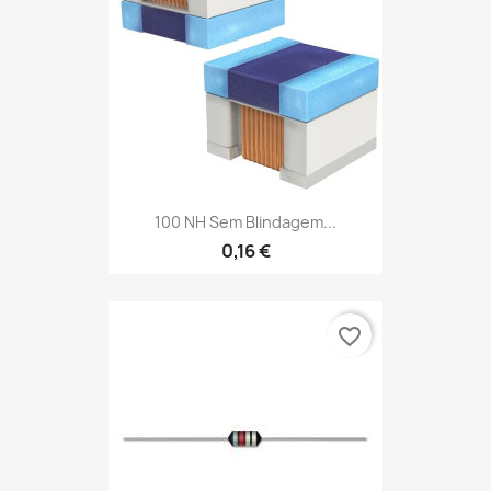
100 NH Sem Blindagem...
0,16 €
favorite_border