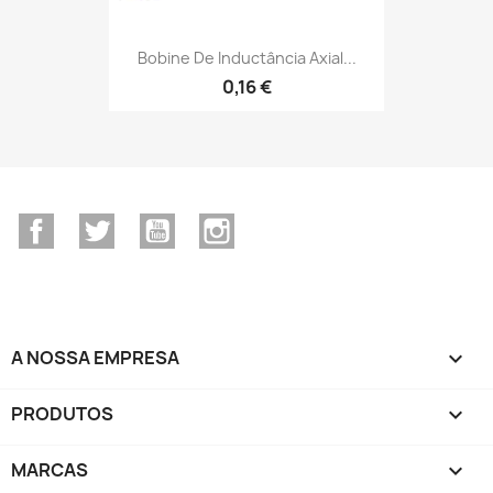
Bobine De Inductância Axial...
0,16 €
Facebook
Twitter
YouTube
Instagram
A NOSSA EMPRESA

PRODUTOS

MARCAS
