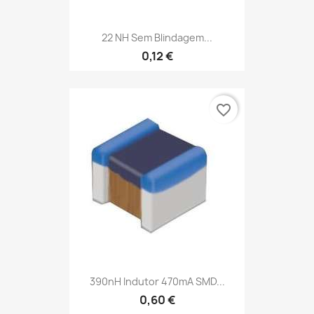
22 NH Sem Blindagem...
0,12 €
favorite_border
390nH Indutor 470mA SMD...
0,60 €