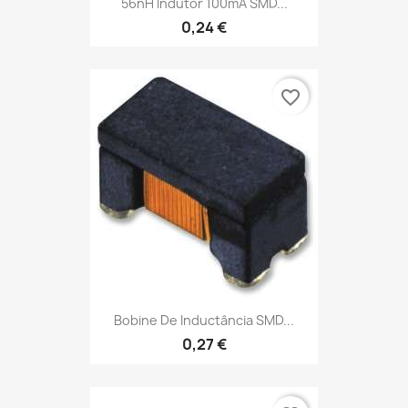
56nH Indutor 100mA SMD...
0,24 €
favorite_border
Bobine De Inductância SMD...
0,27 €