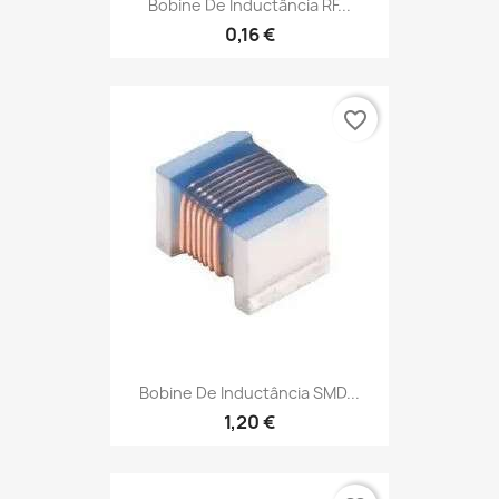
Bobine De Inductância RF...
0,16 €
favorite_border
Bobine De Inductância SMD...
1,20 €