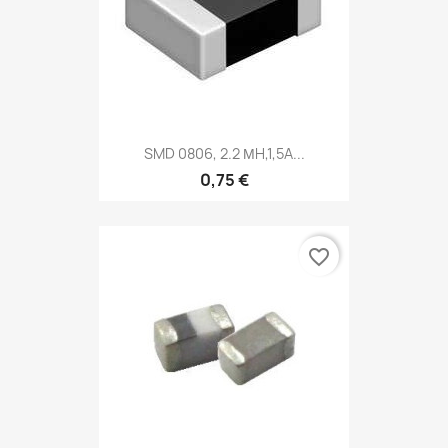
SMD 0806, 2.2 ΜH,1,5A...
0,75 €
favorite_border