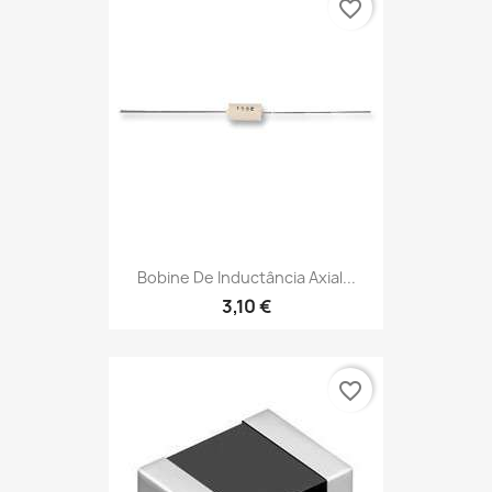
favorite_border
Bobine De Inductância Axial...
3,10 €
favorite_border