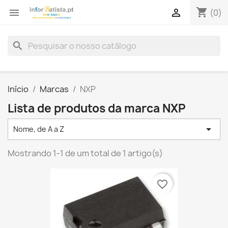
shopping_cart


(0)
search
Início
Marcas
NXP
Lista de produtos da marca NXP

Nome, de A a Z
Mostrando 1-1 de um total de 1 artigo(s)
favorite_border