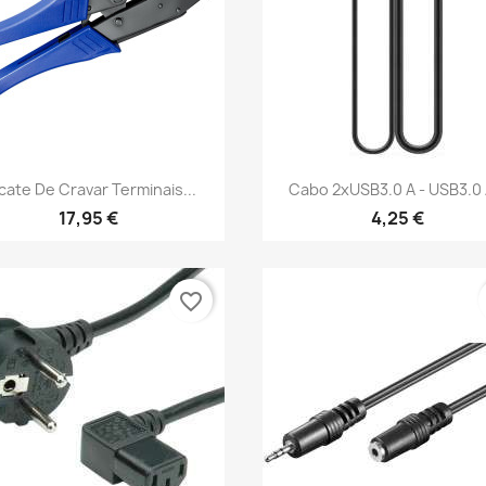
Vista rápida
Vista rápida


icate De Cravar Terminais...
Cabo 2xUSB3.0 A - USB3.0 A
17,95 €
4,25 €
favorite_border