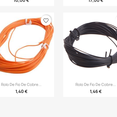
10,00 €
17,00 €
favorite_border
Vista rápida
Vista rápida


Rolo De Fio De Cobre...
Rolo De Fio De Cobre...
1,40 €
1,46 €