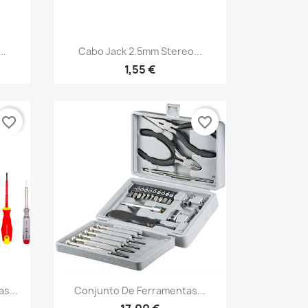
Vista rápida

..
Cabo Jack 2.5mm Stereo...
1,55 €
favorite_border
favorite_border
Vista rápida

s...
Conjunto De Ferramentas...