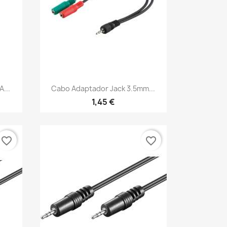
Vista rápida

...
Cabo Adaptador Jack 3.5mm...
1,45 €
favorite_border
favorite_border