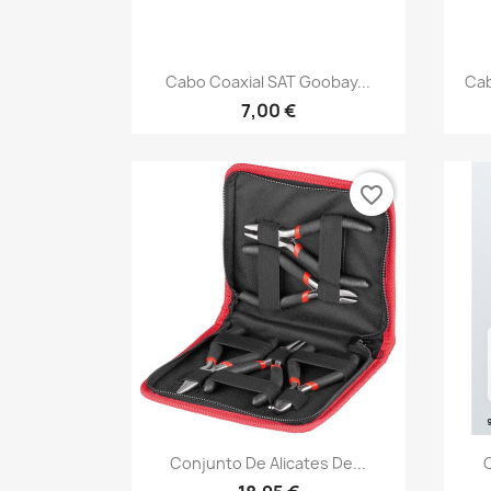
Vista rápida

Cabo Coaxial SAT Goobay...
Cab
7,00 €
favorite_border
Vista rápida

Conjunto De Alicates De...