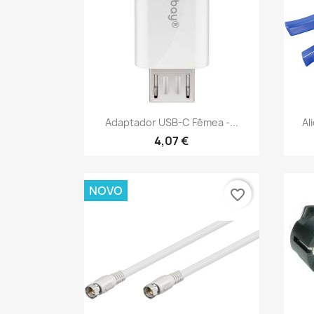
Vista rápida

Adaptador USB-C Fêmea -...
Al
4,07 €
NOVO
favorite_border