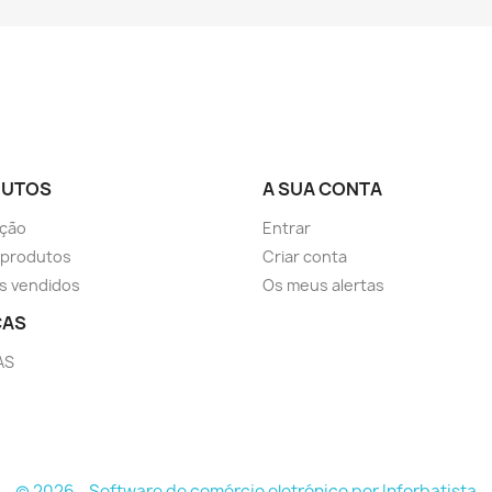
DUTOS
A SUA CONTA
ção
Entrar
 produtos
Criar conta
s vendidos
Os meus alertas
CAS
AS
© 2026 - Software de comércio eletrónico por Inforbatista