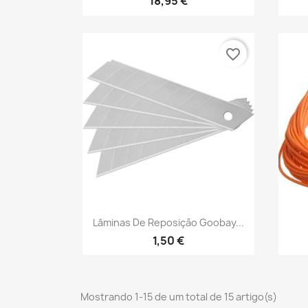
18,95 €
favorite_border
Vista rápida

Lâminas De Reposição Goobay...
1,50 €
Mostrando 1-15 de um total de 15 artigo(s)