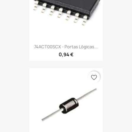
74ACT00SCX - Portas Lógicas...
0,94 €
favorite_border