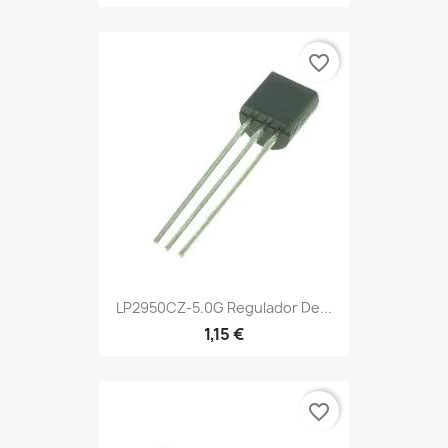
favorite_border
LP2950CZ-5.0G Regulador De...
1,15 €
favorite_border