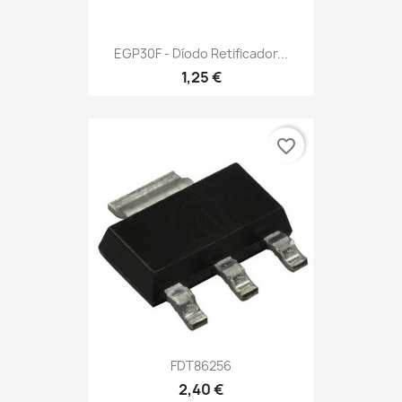
EGP30F - Díodo Retificador...
1,25 €
favorite_border
FDT86256
2,40 €