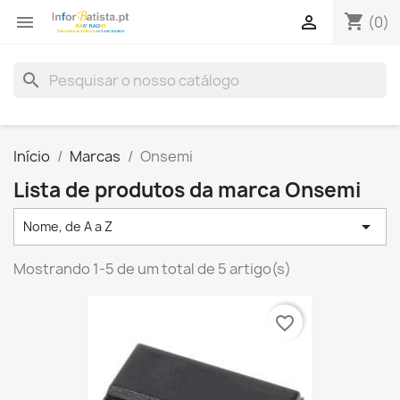
shopping_cart


(0)
search
Início
Marcas
Onsemi
Lista de produtos da marca Onsemi

Nome, de A a Z
Mostrando 1-5 de um total de 5 artigo(s)
favorite_border