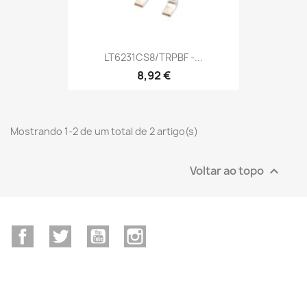
LT6231CS8/TRPBF -...
8,92 €
Mostrando 1-2 de um total de 2 artigo(s)
Voltar ao topo

Facebook
Twitter
YouTube
Instagram