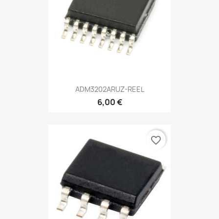
ADM3202ARUZ-REEL
6,00 €
favorite_border