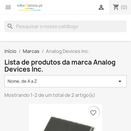
shopping_cart


(0)
search
Início
Marcas
Analog Devices Inc.
Lista de produtos da marca Analog
Devices Inc.

Nome, de A a Z
Mostrando 1-2 de um total de 2 artigo(s)
favorite_border