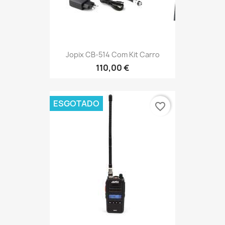
Jopix CB-514 Com Kit Carro
110,00 €
ESGOTADO
favorite_border