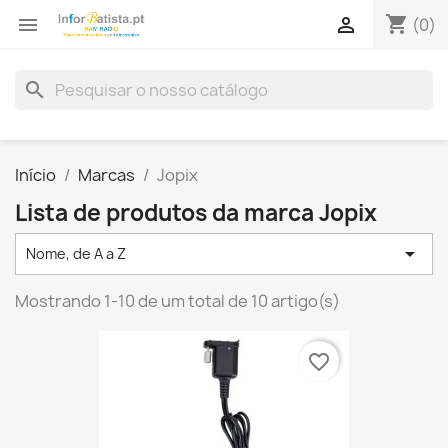
shopping_cart


(0)
search
Início
Marcas
Jopix
Lista de produtos da marca Jopix

Nome, de A a Z
Mostrando 1-10 de um total de 10 artigo(s)
favorite_border