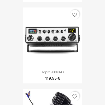
favorite_border
Jopix 900PRO
119,55 €
favorite_border