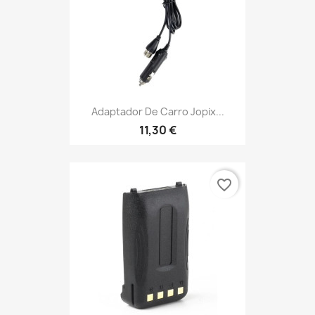
Adaptador De Carro Jopix...
11,30 €
favorite_border