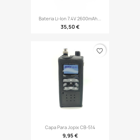
Bateria Li-Ion 7.4V 2600mAh...
35,50 €
favorite_border
Capa Para Jopix CB-514
9,95 €