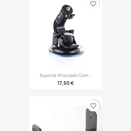
favorite_border
Suporte Articulado Com...
17,50 €
favorite_border