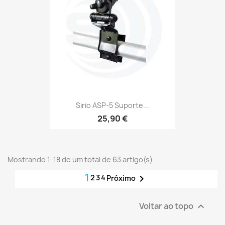
Sirio ASP-5 Suporte...
25,90 €
Mostrando 1-18 de um total de 63 artigo(s)
1
2
3
4

Próximo
Voltar ao topo
