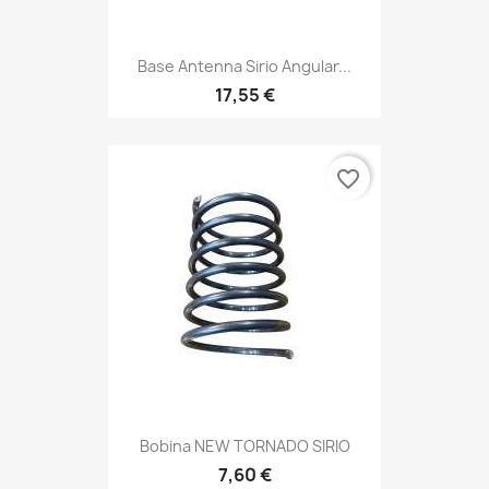
Base Antenna Sirio Angular...
17,55 €
favorite_border
Bobina NEW TORNADO SIRIO
7,60 €