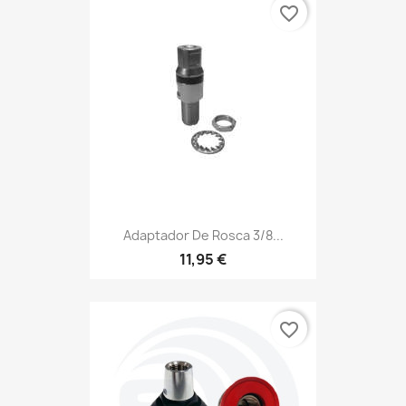
favorite_border
Adaptador De Rosca 3/8...
11,95 €
favorite_border