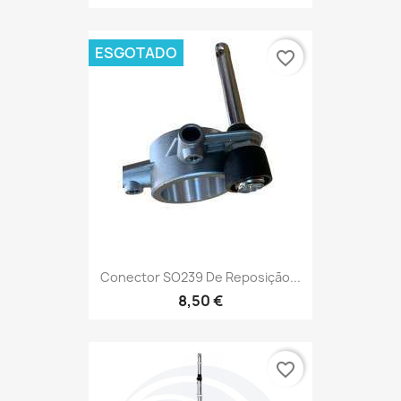
ESGOTADO
favorite_border
Conector SO239 De Reposição...
8,50 €
favorite_border