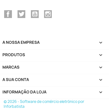
Facebook
Twitter
YouTube
Instagram
A NOSSA EMPRESA

PRODUTOS

MARCAS

A SUA CONTA

INFORMAÇÃO DA LOJA
keyboard_arrow_down
© 2026 - Software de comércio eletrónico por
Inforbatista