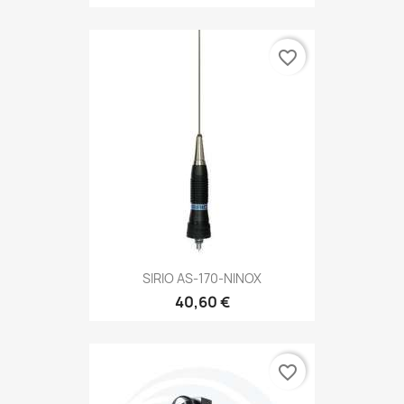
favorite_border
SIRIO AS-170-NINOX
40,60 €
favorite_border