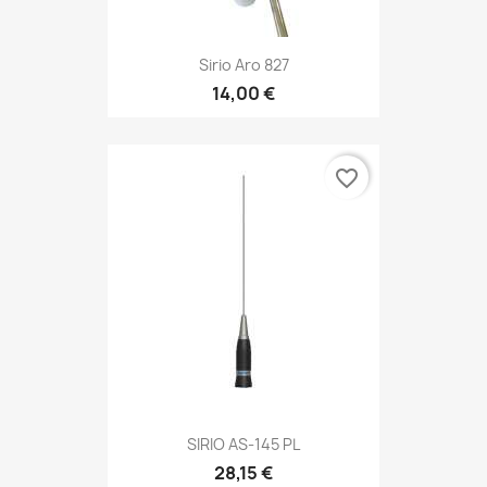
Sirio Aro 827
14,00 €
favorite_border
SIRIO AS-145 PL
28,15 €