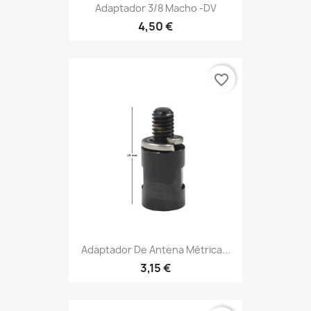
Adaptador 3/8 Macho -DV
4,50 €
favorite_border
Adaptador De Antena Métrica...
3,15 €