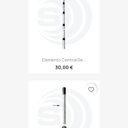
Elemento Central De...
30,00 €
favorite_border