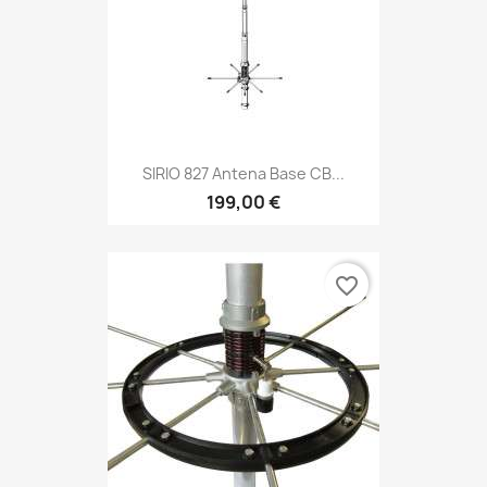
SIRIO 827 Antena Base CB...
199,00 €
favorite_border