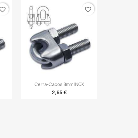
vorite_border
favorite_border
Vista rápida

Cerra-Cabos 8mm INOX
2,65 €