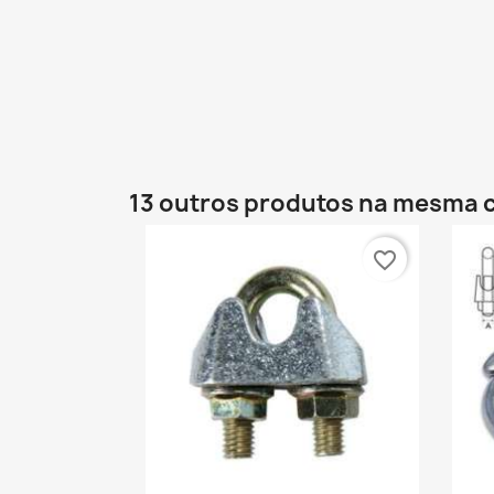
13 outros produtos na mesma c
favorite_border