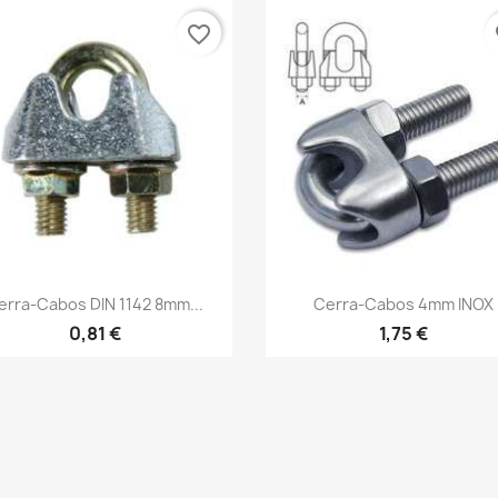
favorite_border
fa
Vista rápida
Vista rápida


erra-Cabos DIN 1142 8mm...
Cerra-Cabos 4mm INOX
0,81 €
1,75 €