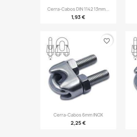
Vista rápida

Cerra-Cabos DIN 1142 13mm...
1,93 €
favorite_border
Vista rápida

Cerra-Cabos 6mm INOX
2,25 €