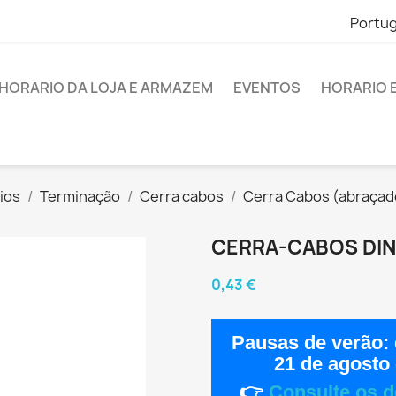
Portu
HORARIO DA LOJA E ARMAZEM
EVENTOS
HORARIO 
ios
Terminação
Cerra cabos
Cerra Cabos (abraçad
CERRA-CABOS DIN
0,43 €
Pausas de verão:
21 de agosto
👉
Consulte os d