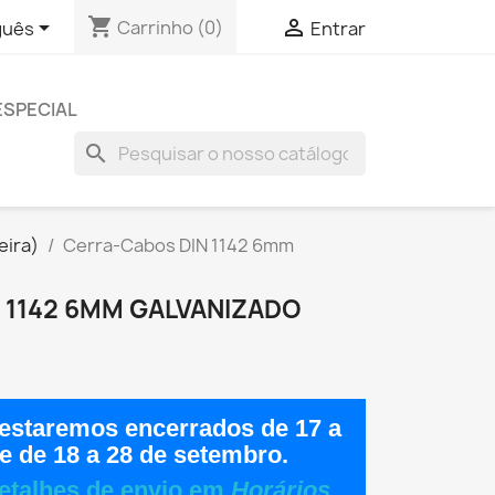
shopping_cart


Carrinho
(0)
guês
Entrar
ESPECIAL
search
eira)
Cerra-Cabos DIN 1142 6mm
 1142 6MM GALVANIZADO
estaremos encerrados de
17 a
e de
18 a 28 de setembro
.
etalhes de envio em
Horários