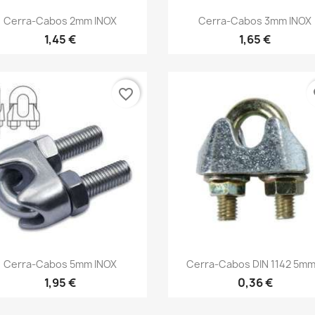
Vista rápida
Vista rápida


Cerra-Cabos 2mm INOX
Cerra-Cabos 3mm INOX
1,45 €
1,65 €
favorite_border
fa
Vista rápida
Vista rápida


Cerra-Cabos 5mm INOX
Cerra-Cabos DIN 1142 5mm.
1,95 €
0,36 €