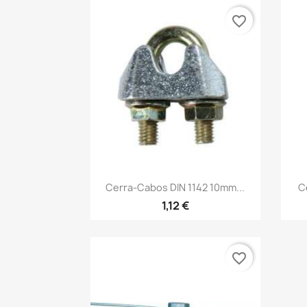
favorite_border
Vista rápida

Cerra-Cabos DIN 1142 10mm...
C
1,12 €
favorite_border