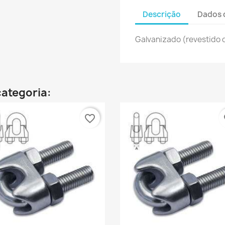
Descrição
Dados 
Galvanizado (revestido 
ategoria:
favorite_border
fa