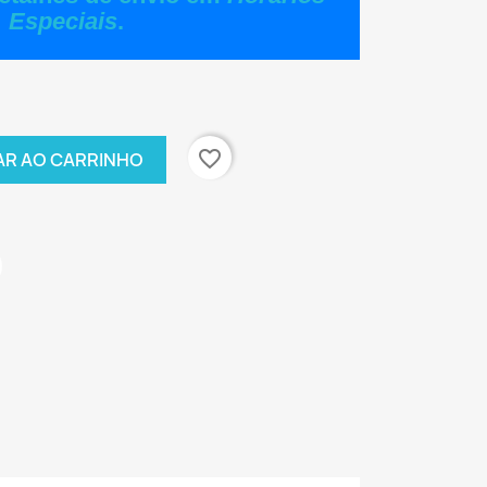
Especiais
.
favorite_border
AR AO CARRINHO