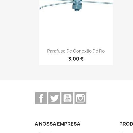
Vista rápida

Parafuso De Conexão De Fio
3,00 €
Facebook
Twitter
YouTube
Instagram
A NOSSA EMPRESA
PRO