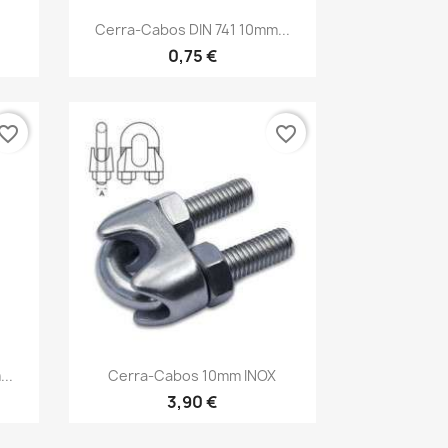
Vista rápida

Cerra-Cabos DIN 741 10mm...
0,75 €
vorite_border
favorite_border
Vista rápida

..
Cerra-Cabos 10mm INOX
3,90 €