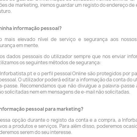
es de marketing, iremos guardar um registo do endereço de e
uturo.
 minha informação pessoal?
o mais elevado nível de serviço e segurança aos nossos c
gurança em mente.
os dados pessoais do utilizador sempre que nos enviar inf
utilizamos os seguintes métodos de segurança:
Inforbatista.pt e o perfil pessoal Online são protegidos por 
essoal. O utilizador poderá editar a informação da conta do util
avra-passe. Recomendamos que não divulgue a palavra-passe
o solicitadas nem em mensagens de e-mail não solicitadas.
 informação pessoal para marketing?
 essa opção durante o registo da conta e a compra, a Inforb
ativos a produtos e serviços. Para além disso, poderemos ocas
ideremos serem do seu interesse.