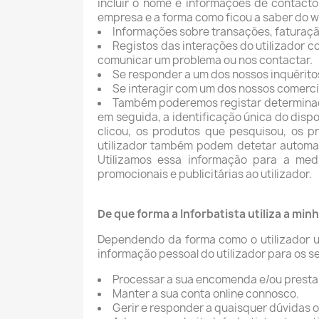
incluir o nome e informações de contact
empresa e a forma como ficou a saber do w
Informações sobre transações, faturação
Registos das interações do utilizador c
comunicar um problema ou nos contactar.
Se responder a um dos nossos inquéritos
Se interagir com um dos nossos comercia
Também poderemos registar determinados
em seguida, a identificação única do dispos
clicou, os produtos que pesquisou, os 
utilizador também podem detetar automat
Utilizamos essa informação para a m
promocionais e publicitárias ao utilizador.
De que forma a Inforbatista utiliza a mi
Dependendo da forma como o utilizador ut
informação pessoal do utilizador para os se
Processar a sua encomenda e/ou prestar
Manter a sua conta online connosco.
Gerir e responder a quaisquer dúvidas o