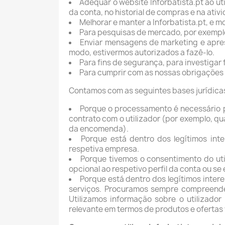
Adequar o website Inforbatista.pt ao u
da conta, no historial de compras e na ati
Melhorar e manter a Inforbatista.pt, e mo
Para pesquisas de mercado, por exemplo
Enviar mensagens de marketing e aprese
modo, estivermos autorizados a fazê-lo.
Para fins de segurança, para investigar
Para cumprir com as nossas obrigações 
Contamos com as seguintes bases jurídicas
Porque o processamento é necessário p
contrato com o utilizador (por exemplo, q
da encomenda).
Porque está dentro dos legítimos int
respetiva empresa.
Porque tivemos o consentimento do ut
opcional ao respetivo perfil da conta ou s
Porque está dentro dos legítimos inter
serviços. Procuramos sempre compreender
Utilizamos informação sobre o utilizador
relevante em termos de produtos e ofertas 