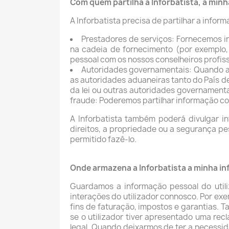
Com quem partilha a Inforbatista, a min
A Inforbatista precisa de partilhar a info
Prestadores de serviços: Fornecemos i
na cadeia de fornecimento (por exemplo
pessoal com os nossos conselheiros profissi
Autoridades governamentais: Quando a 
as autoridades aduaneiras tanto do País d
da lei ou outras autoridades governamenta
fraude: Poderemos partilhar informação co
A Inforbatista também poderá divulgar i
direitos, a propriedade ou a segurança pes
permitido fazê-lo.
Onde armazena a Inforbatista a minha i
Guardamos a informação pessoal do utili
interações do utilizador connosco. Por ex
fins de faturação, impostos e garantias.
se o utilizador tiver apresentado uma r
legal. Quando deixarmos de ter a necessid