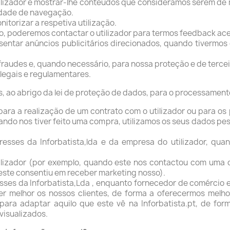
tilizador e mostrar-lhe conteúdos que consideramos serem de
vidade de navegação.
nitorizar a respetiva utilização.
, poderemos contactar o utilizador para termos feedback ace
ntar anúncios publicitários direcionados, quando tivermos o
 fraudes e, quando necessário, para nossa proteção e de tercei
legais e regulamentares.
, ao abrigo da lei de proteção de dados, para o processamento
ara a realização de um contrato com o utilizador ou para o
uando nos tiver feito uma compra, utilizamos os seus dados pe
eresses da Inforbatista,lda e da empresa do utilizador, 
ilizador (por exemplo, quando este nos contactou com uma 
e este consentiu em receber marketing nosso).
esses da Inforbatista,Lda , enquanto fornecedor de comércio 
 melhor os nossos clientes, de forma a oferecermos melhore
 para adaptar aquilo que este vê na Inforbatista.pt, de for
visualizados.