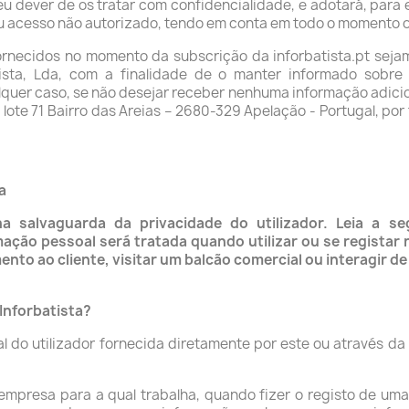
eu dever de os tratar com confidencialidade, e adotará, para
 ou acesso não autorizado, tendo em conta em todo o momento o
ornecidos no momento da subscrição da inforbatista.pt sej
tista, Lda, com a finalidade de o manter informado sobre
lquer caso, se não desejar receber nenhuma informação adicio
 lote 71 Bairro das Areias – 2680-329 Apelação - Portugal, por 
a
a salvaguarda da privacidade do utilizador. Leia a se
ão pessoal será tratada quando utilizar ou se registar n
to ao cliente, visitar um balcão comercial ou interagir de
Inforbatista?
al do utilizador fornecida diretamente por este ou através da
 empresa para a qual trabalha, quando fizer o registo de u