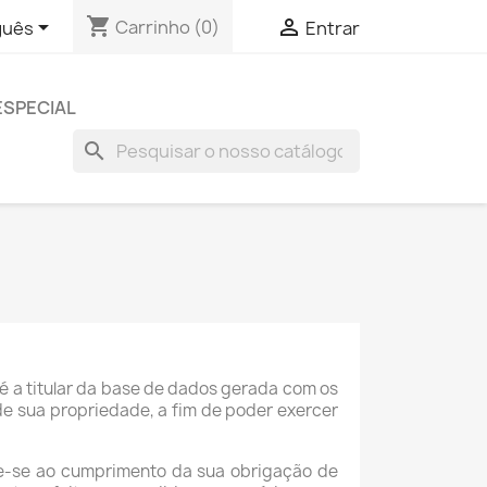
shopping_cart


Carrinho
(0)
guês
Entrar
ESPECIAL
search
, é a titular da base de dados gerada com os
 de sua propriedade, a fim de poder exercer
te-se ao cumprimento da sua obrigação de