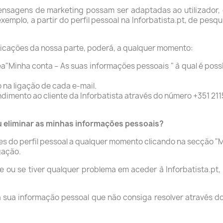
ensagens de marketing possam ser adaptadas ao utilizador
xemplo, a partir do perfil pessoal na Inforbatista.pt, de pesq
unicações da nossa parte, poderá, a qualquer momento:
rea"Minha conta – As suas informações pessoais " à qual é pos
 na ligação de cada e-mail.
ndimento ao cliente da Inforbatista através do número +351 21
ou eliminar as minhas informações pessoais?
ões do perfil pessoal a qualquer momento clicando na secção "
gação.
 ou se tiver qualquer problema em aceder à Inforbatista.pt,
sua informação pessoal que não consiga resolver através do p