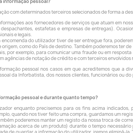
ha informação pessoal?
rmação com determinados terceiros selecionados de forma a de
nformações aos fornecedores de serviços que atuam em noss
, despachantes, estafetas e empresas de entregas). Ocasio
onais e legais.
encomenda do utilizador tiver de ser entregue fora, poderem
e origem, como do País de destino. Também poderemos ter de 
is, por exemplo, para comunicar uma fraude ou em resposta a
m agências de notação de crédito e com terceiros envolvidos
nformação pessoal nos casos em que acreditemos que a div
soal da Inforbatista, dos nossos clientes, funcionários ou do
nformação pessoal e durante quanto tempo?
zador enquanto precisemos para os fins acima indicados, 
emplo, quando nos tiver feito uma compra, guardamos um regi
 Também poderemos manter um registo da nossa troca de corre
eclamação acerca de um produto) durante o tempo necessári
ade de guardar a informação do utilizador, iremos eliminá-la.