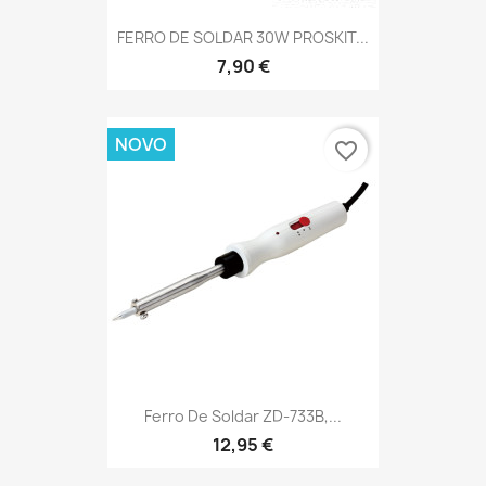
FERRO DE SOLDAR 30W PROSKIT...
7,90 €
NOVO
favorite_border
Ferro De Soldar ZD-733B,...
12,95 €