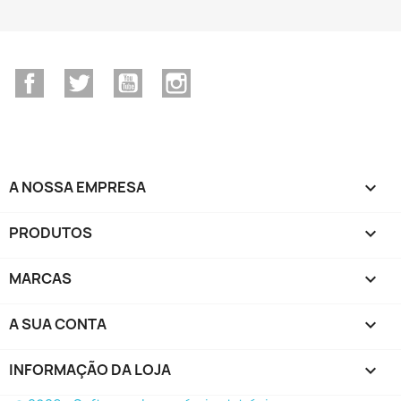
Facebook
Twitter
YouTube
Instagram
A NOSSA EMPRESA

PRODUTOS

MARCAS

A SUA CONTA

INFORMAÇÃO DA LOJA
keyboard_arrow_down