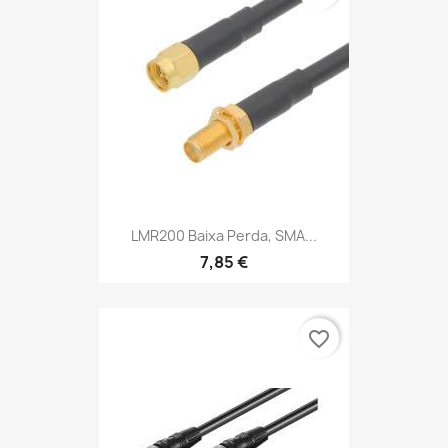
LMR200 Baixa Perda, SMA...
7,85 €
favorite_border