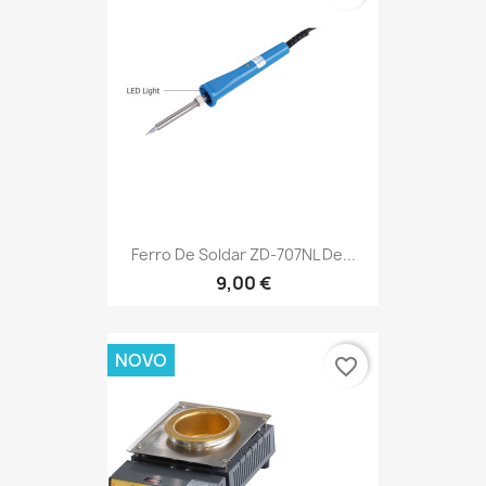
Ferro De Soldar ZD-707NL De...
9,00 €
NOVO
favorite_border