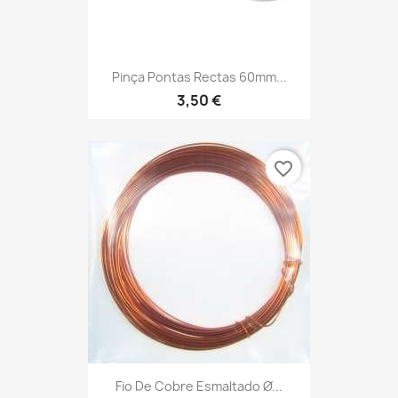
Pinça Pontas Rectas 60mm...
3,50 €
favorite_border
Fio De Cobre Esmaltado Ø...