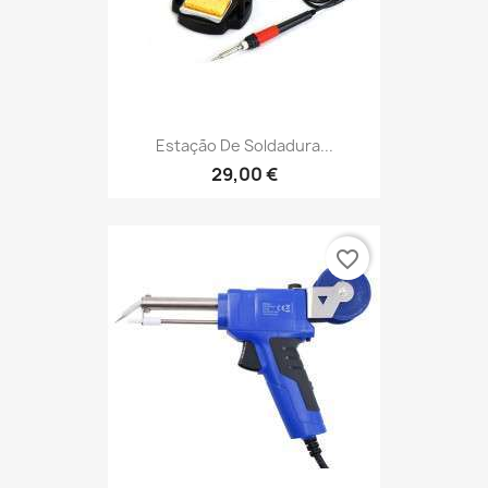
Estação De Soldadura...
29,00 €
favorite_border