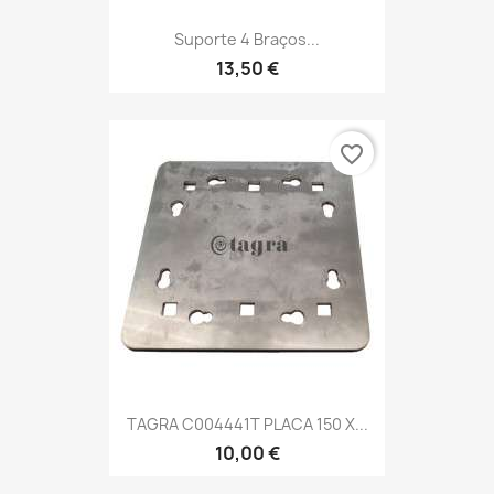
Suporte 4 Braços...
13,50 €
favorite_border
TAGRA C004441T PLACA 150 X...
10,00 €