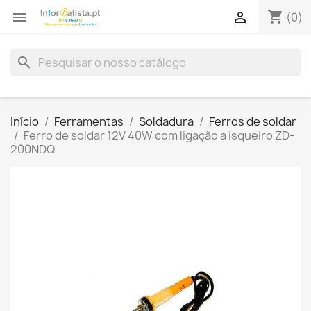
shopping_cart


(0)
search
Início
Ferramentas
Soldadura
Ferros de soldar
Ferro de soldar 12V 40W com ligação a isqueiro ZD-
200NDQ