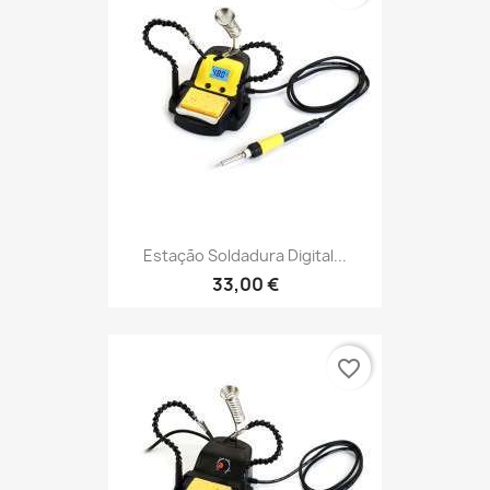
Estação Soldadura Digital...
33,00 €
favorite_border