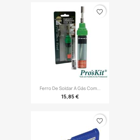
favorite_border
Ferro De Soldar A Gás Com...
15,85 €
favorite_border