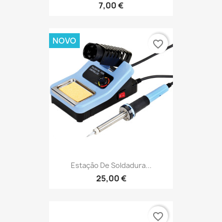
7,00 €
NOVO
favorite_border
Estação De Soldadura...
25,00 €
favorite_border