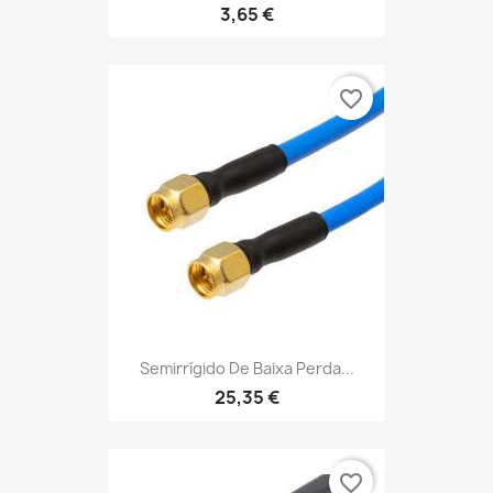
3,65 €
favorite_border
Semirrígido De Baixa Perda...
25,35 €
favorite_border