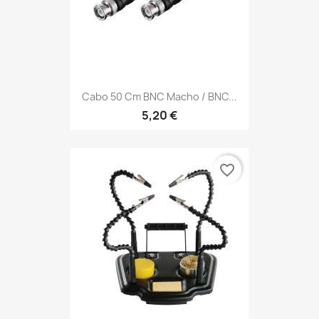
Cabo 50 Cm BNC Macho / BNC...
5,20 €
favorite_border