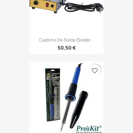
Cadinho De Solda (Solder...
50,50 €
favorite_border