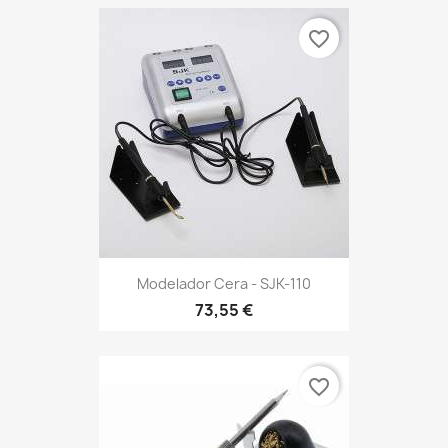
favorite_border
Modelador Cera - SJK-110
73,55 €
favorite_border