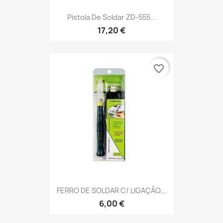
Pistola De Soldar ZD-555...
17,20 €
favorite_border
FERRO DE SOLDAR C/ LIGAÇÃO...
6,00 €