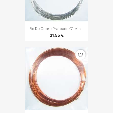
Fio De Cobre Prateado Ø1 Mm...
21,55 €
favorite_border