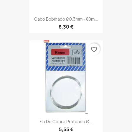
Cabo Bobinado Ø0.3mm - 80m...
8,30 €
favorite_border
Fio De Cobre Prateado Ø...
5,55 €