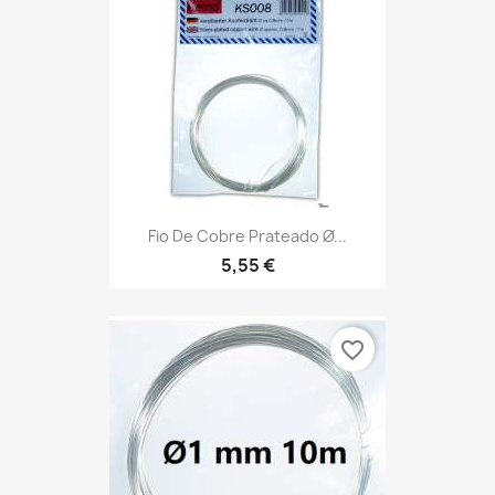
Fio De Cobre Prateado Ø...
5,55 €
favorite_border