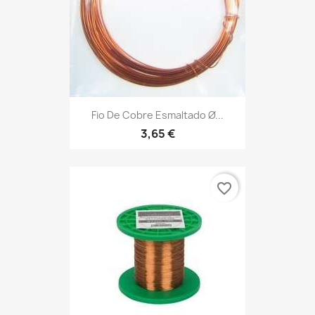
Fio De Cobre Esmaltado Ø...
3,65 €
favorite_border