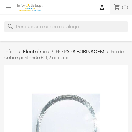
shopping_cart


(0)
search
Início
Electrónica
FIO PARA BOBINAGEM
Fio de
cobre prateado Ø 1,2 mm 5m