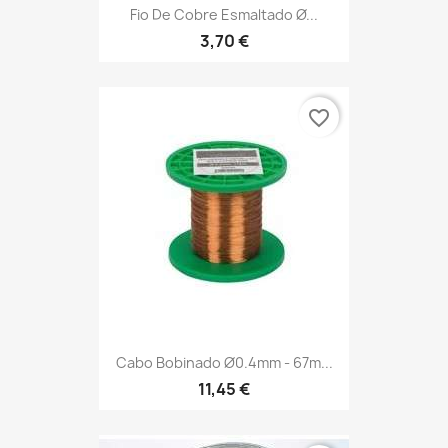
Fio De Cobre Esmaltado Ø...
3,70 €
favorite_border
Cabo Bobinado Ø0.4mm - 67m...
11,45 €