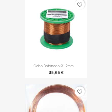
favorite_border
Cabo Bobinado Ø1.2mm -...
35,65 €
favorite_border