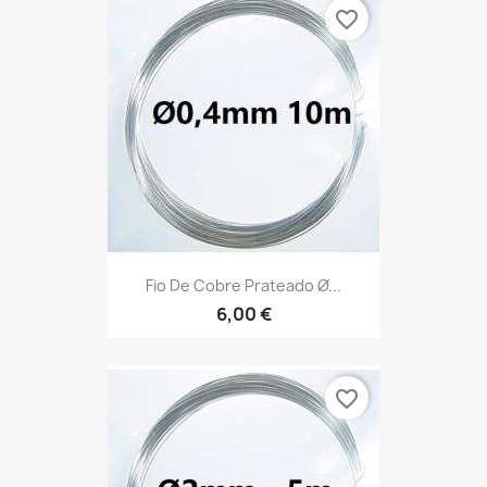
favorite_border
Fio De Cobre Prateado Ø...
6,00 €
favorite_border