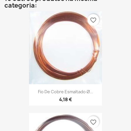
categoria:
favorite_border
Fio De Cobre Esmaltado Ø...
4,18 €
favorite_border