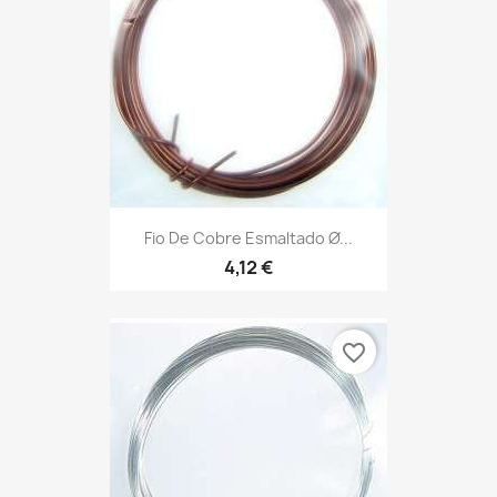
Fio De Cobre Esmaltado Ø...
4,12 €
favorite_border