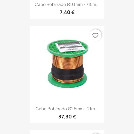
Cabo Bobinado Ø0.1mm - 715m...
7,40 €
favorite_border
Cabo Bobinado Ø1.5mm - 21m...
37,30 €