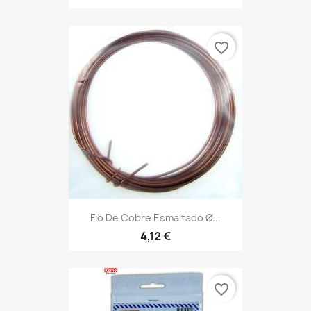
favorite_border
Fio De Cobre Esmaltado Ø...
4,12 €
favorite_border