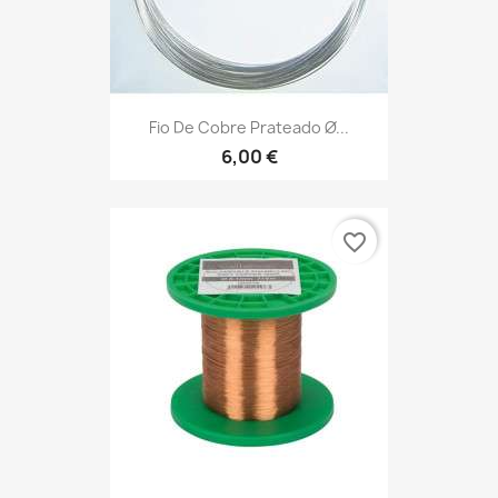
Fio De Cobre Prateado Ø...
6,00 €
favorite_border