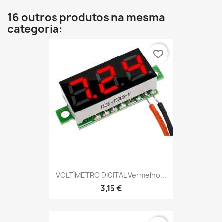
16 outros produtos na mesma
categoria:
favorite_border
VOLTÍMETRO DIGITAL Vermelho...
3,15 €