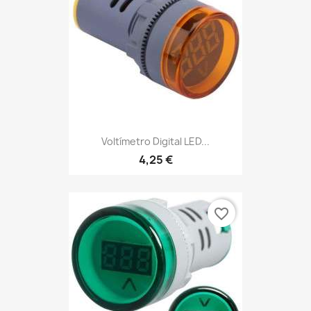
Voltímetro Digital LED...
4,25 €
favorite_border