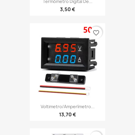
Termómetro Digital De...
3,50 €
favorite_border
Voltimetro/Amperímetro...
13,70 €