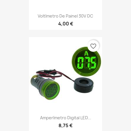
Voltímetro De Painel 30V DC
4,00 €
favorite_border
Amperímetro Digital LED...
8,75 €