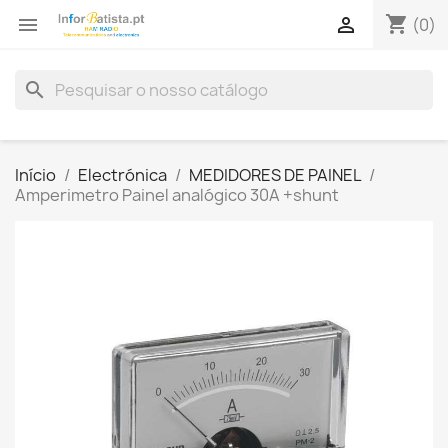
shopping_cart


(0)
search
Início
Electrónica
MEDIDORES DE PAINEL
Amperimetro Painel analógico 30A +shunt