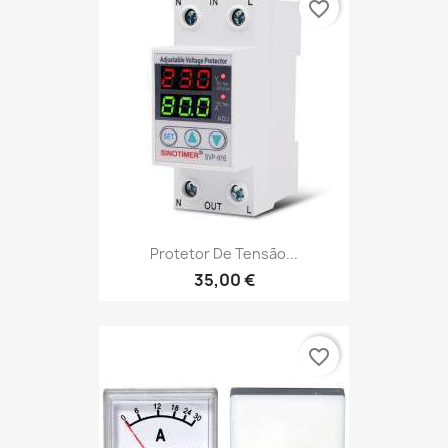
favorite_border
Protetor De Tensão...
35,00 €
favorite_border