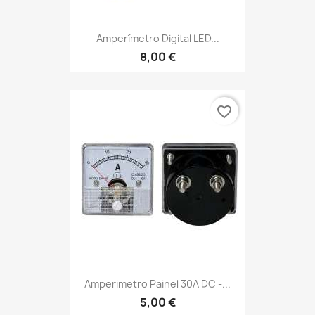
Amperímetro Digital LED...
8,00 €
favorite_border
Amperimetro Painel 30A DC -...
5,00 €