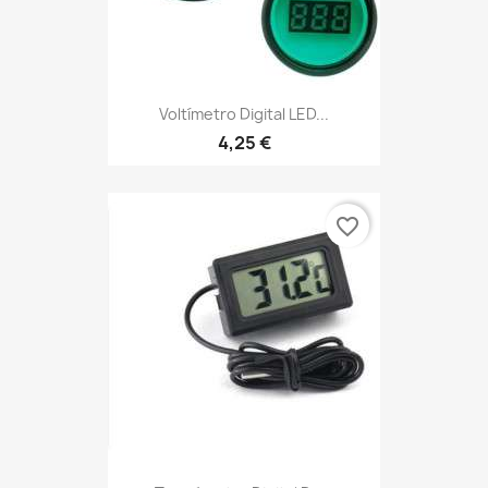
Voltímetro Digital LED...
4,25 €
favorite_border