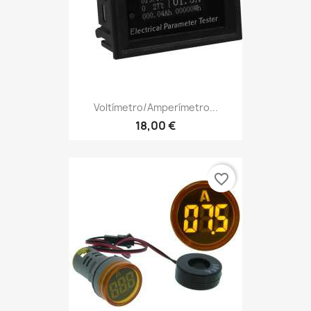
Voltímetro/Amperímetro...
18,00 €
favorite_border