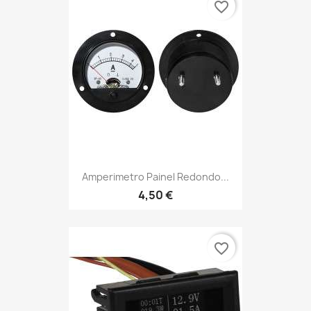
favorite_border
Amperimetro Painel Redondo...
4,50 €
favorite_border