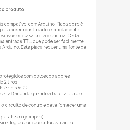
do produto
is compatível com Arduino. Placa de relé
is para serem controlados remotamente.
ositivos em casa ou na indústria. Cada
ma entrada TTL, que pode ser facilmente
 Arduino. Esta placa requer uma fonte de
 protegidos com optoacopladores
o 2 tiros
lé é de 5 VCC
 canal (acende quando a bobina do relé
 o circuito de controle deve fornecer uma
e parafuso (grampos)
 sinal lógico com conectores macho.