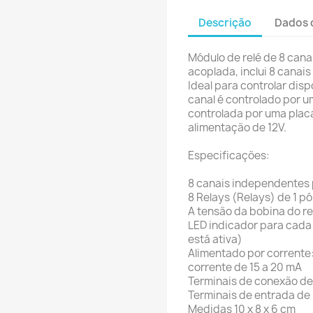
Descrição
Dados 
Módulo de relé de 8 cana
acoplada, inclui 8 cana
Ideal para controlar disp
canal é controlado por u
controlada por uma placa
alimentação de 12V.
Especificações:
8 canais independentes
8 Relays (Relays) de 1 pól
A tensão da bobina do re
LED indicador para cada
está ativa)
Alimentado por corrente:
corrente de 15 a 20 mA
Terminais de conexão d
Terminais de entrada de
Medidas 10 x 8 x 6 cm