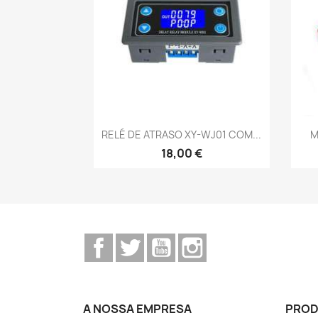
Vista rápida

RELÉ DE ATRASO XY-WJ01 COM...
M
18,00 €
Facebook
Twitter
YouTube
Instagram
A NOSSA EMPRESA
PRO