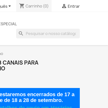
shopping_cart


Carrinho
(0)
guês
Entrar
ESPECIAL
search
no
8 CANAIS PARA
NO
estaremos encerrados de
17 a
e de
18 a 28 de setembro
.
etalhes de envio em
Horários