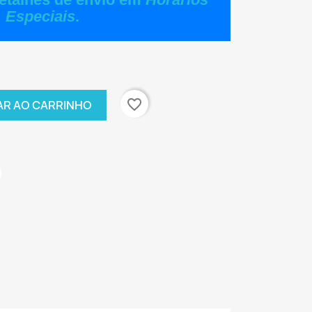
Especiais
.
favorite_border
AR AO CARRINHO