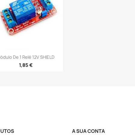
Vista rápida

ódulo De 1 Relé 12V SHIELD
1,85 €
DUTOS
A SUA CONTA