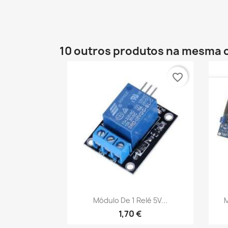
10 outros produtos na mesma 
favorite_border
Vista rápida

Módulo De 1 Relé 5V...
M
1,70 €