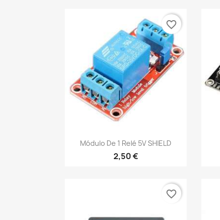
favorite_border
Vista rápida

Módulo De 1 Relé 5V SHIELD
2,50 €
favorite_border