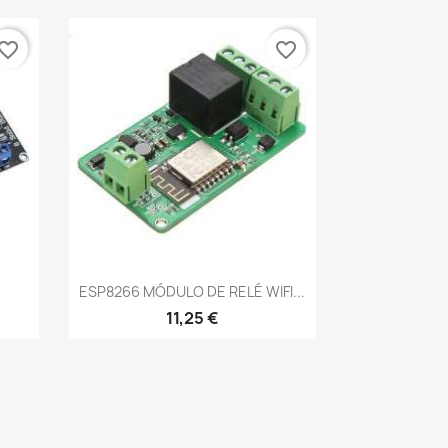
vorite_border
favorite_border
Vista rápida

ESP8266 MÓDULO DE RELÉ WIFI...
11,25 €