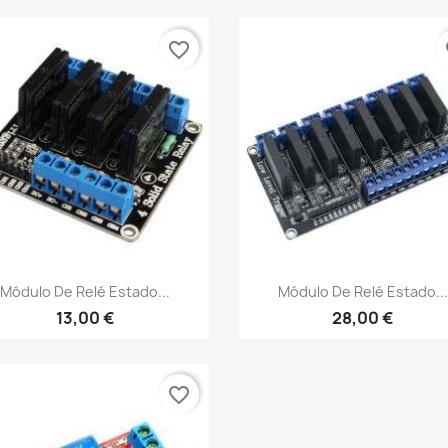
favorite_border
fa
Vista rápida
Vista rápida


Módulo De Relé Estado...
Módulo De Relé Estado...
13,00 €
28,00 €
favorite_border