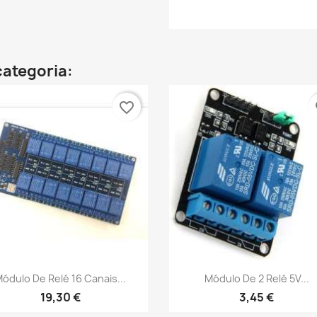
categoria:
favorite_border
fa
Vista rápida
Vista rápida


ódulo De Relé 16 Canais...
Módulo De 2 Relé 5V...
19,30 €
3,45 €