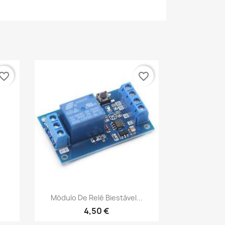
vorite_border
favorite_border
Vista rápida

Módulo De Relé Biestável...
4,50 €