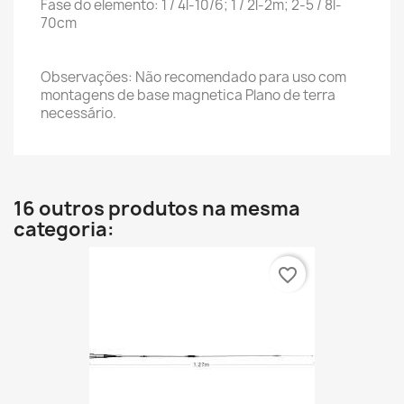
Fase do elemento: 1 / 4l-10/6;
1 / 2l-2m; 2-5 / 8l-
70cm
Observações: Não recomendado para uso com
montagens de base magnetica
Plano de terra
necessário.
16 outros produtos na mesma
categoria:
favorite_border