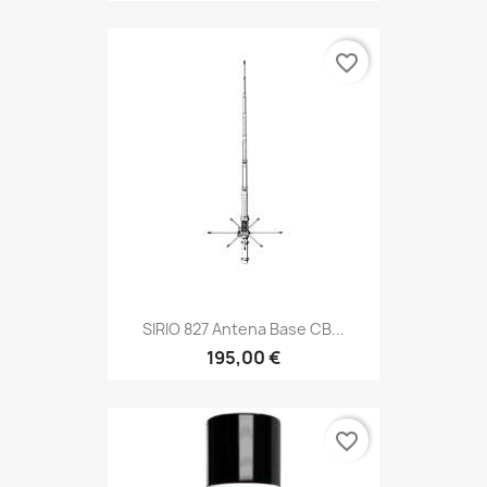
favorite_border
SIRIO 827 Antena Base CB...
195,00 €
favorite_border