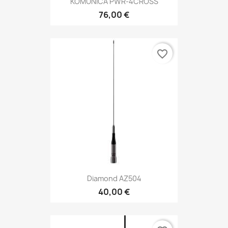
KOMUNICA PWR-4CROSS
76,00 €
favorite_border
Diamond AZ504
40,00 €