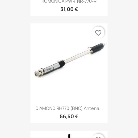
KOMUNICA PWR-NR-770-R
31,00 €
favorite_border
DIAMOND RH770 (BNC) Antena...
56,50 €