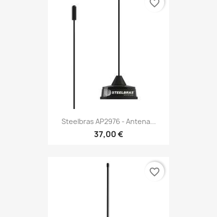
favorite_border
Steelbras AP2976 - Antena...
37,00 €
favorite_border