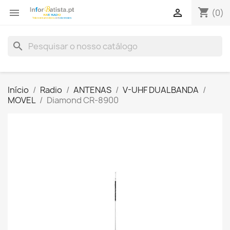
shopping_cart


(0)
search
Início
Radio
ANTENAS
V-UHF DUALBANDA
MOVEL
Diamond CR-8900