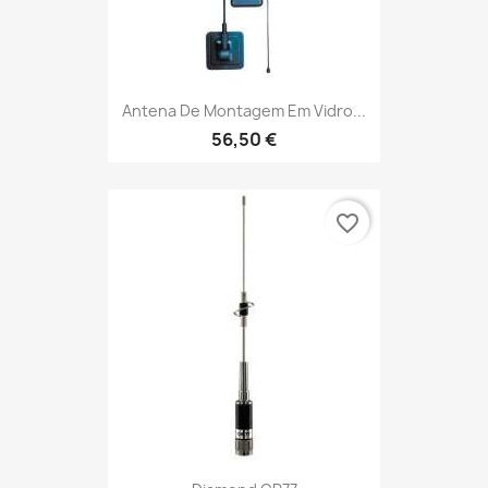
Antena De Montagem Em Vidro...
56,50 €
favorite_border