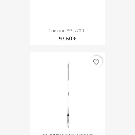
Diamond SG-7700...
97,50 €
favorite_border