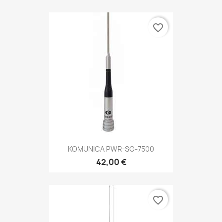
favorite_border
KOMUNICA PWR-SG-7500
42,00 €
favorite_border