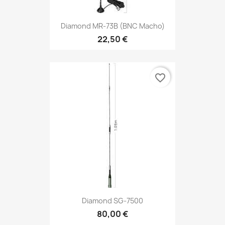
Diamond MR-73B (BNC Macho)
22,50 €
favorite_border
Diamond SG-7500
80,00 €