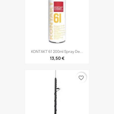
KONTAKT 61 200ml Spray De...
13,50 €
favorite_border