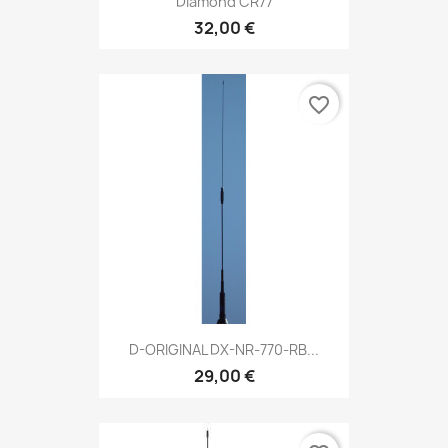
Diamond CR77
32,00 €
favorite_border
D-ORIGINAL DX-NR-770-RB...
29,00 €