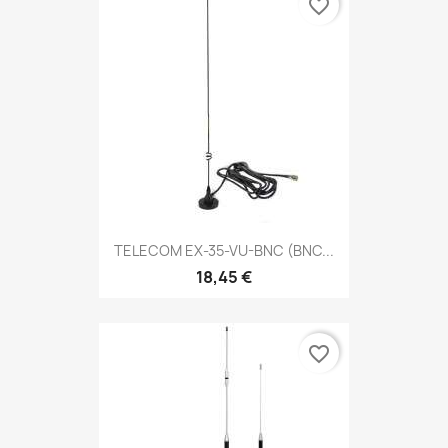
favorite_border
TELECOM EX-35-VU-BNC (BNC...
18,45 €
favorite_border