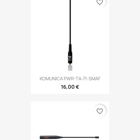
favorite_border
KOMUNICA PWR-TA-71-SMAF
16,00 €
favorite_border