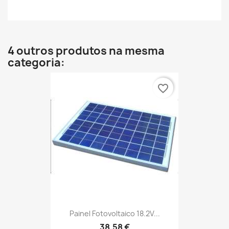
4 outros produtos na mesma
categoria:
favorite_border
Painel Fotovoltaico 18.2V...
38,58 €