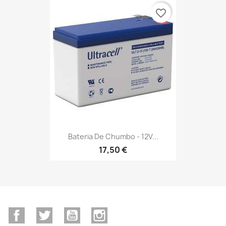
favorite_border
Bateria De Chumbo - 12V...
17,50 €
Facebook
Twitter
YouTube
Instagram