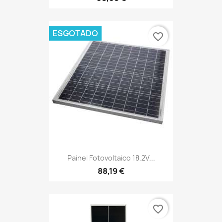
ESGOTADO
favorite_border
Painel Fotovoltaico 18.2V...
88,19 €
favorite_border