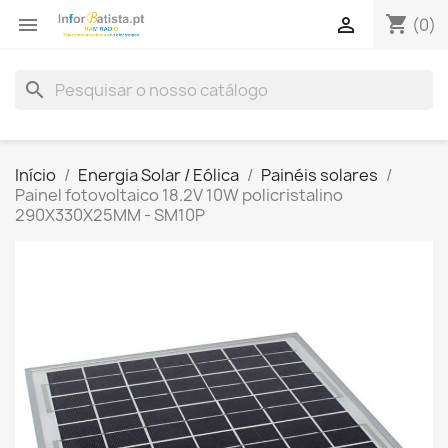
shopping_cart


(0)
search
Início
Energia Solar / Eólica
Painéis solares
Painel fotovoltaico 18.2V 10W policristalino
290X330X25MM - SM10P