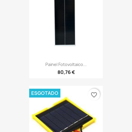
Painel Fotovoltaico...
80,76 €
ESGOTADO
favorite_border