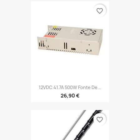
favorite_border
12VDC 41.7A 500W Fonte De...
26,90 €
favorite_border