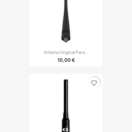
Antena Original Para...
10,00 €
favorite_border