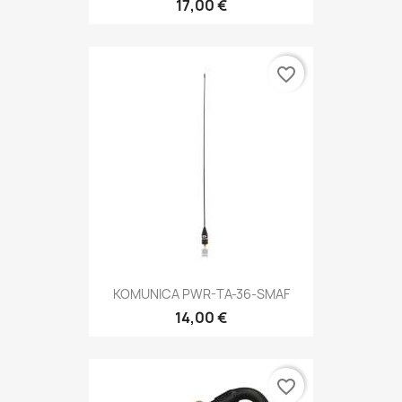
17,00 €
favorite_border
KOMUNICA PWR-TA-36-SMAF
14,00 €
favorite_border