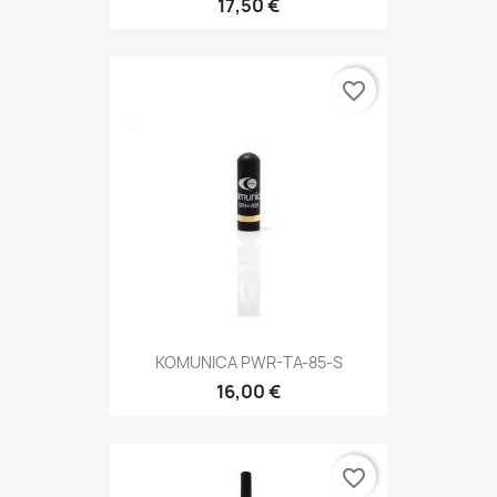
17,50 €
favorite_border
KOMUNICA PWR-TA-85-S
16,00 €
favorite_border