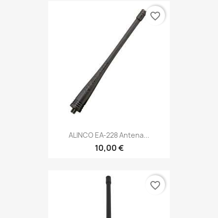
favorite_border
ALINCO EA-228 Antena...
10,00 €
favorite_border