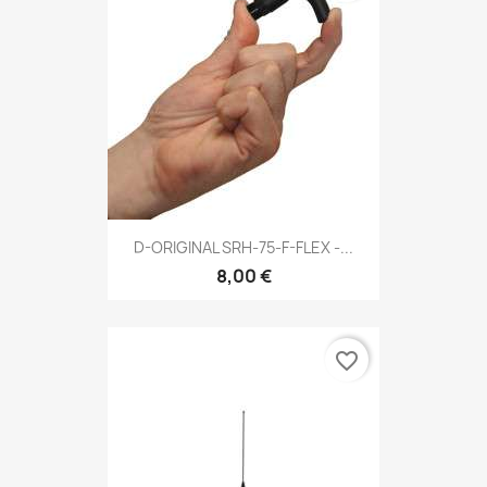
D-ORIGINAL SRH-75-F-FLEX -...
8,00 €
favorite_border