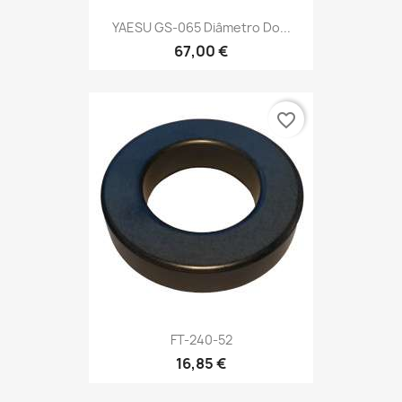
YAESU GS-065 Diâmetro Do...
67,00 €
favorite_border
FT-240-52
16,85 €