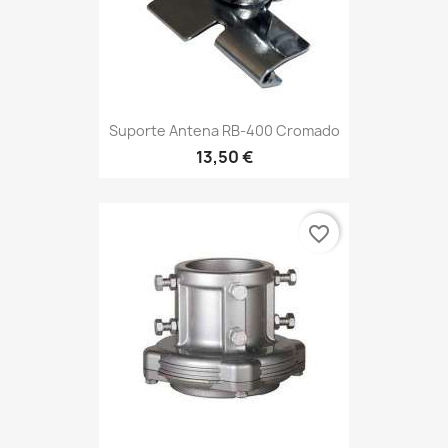
Suporte Antena RB-400 Cromado
13,50 €
favorite_border