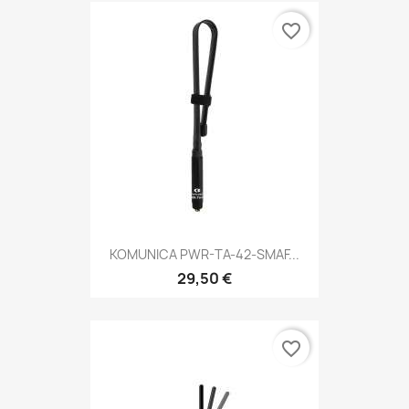
favorite_border
KOMUNICA PWR-TA-42-SMAF...
29,50 €
favorite_border