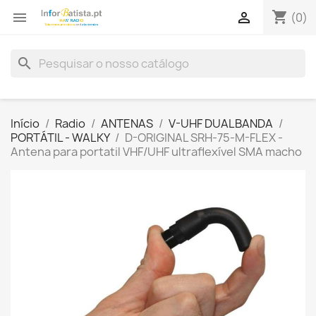
shopping_cart


(0)
search
Início
Radio
ANTENAS
V-UHF DUALBANDA
PORTÁTIL - WALKY
D-ORIGINAL SRH-75-M-FLEX -
Antena para portatil VHF/UHF ultraflexível SMA macho