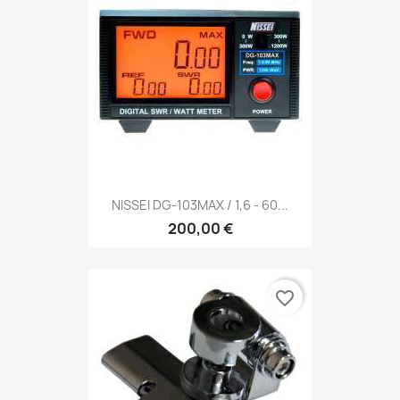
NISSEI DG-103MAX / 1,6 - 60...
200,00 €
favorite_border