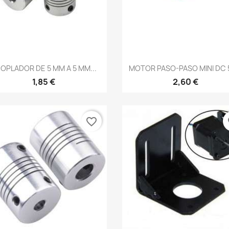
Vista rápida
Vista rápida


OPLADOR DE 5 MM A 5 MM...
MOTOR PASO-PASO MINI DC 5
1,85 €
2,60 €
favorite_border
fa