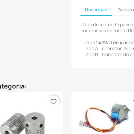
Descrição
Dados 
Cabo de motor de passo 
com nossos motores LDO
- Cabo 24AWG de 4 núcle
- Lado A - conector JST 
- Lado B - Conector de 
tegoria:
favorite_border
fa