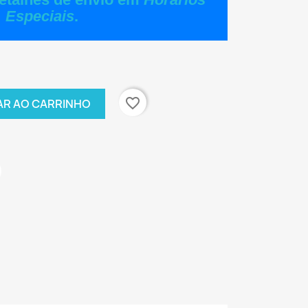
Especiais
.
favorite_border
AR AO CARRINHO