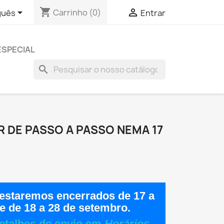
shopping_cart


Carrinho
(0)
guês
Entrar
ESPECIAL
search
 DE PASSO A PASSO NEMA 17
estaremos encerrados de
17 a
e de
18 a 28 de setembro
.
etalhes de envio em
Horários