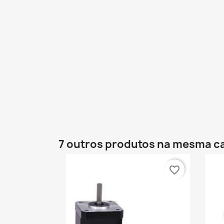
7 outros produtos na mesma ca
favorite_border