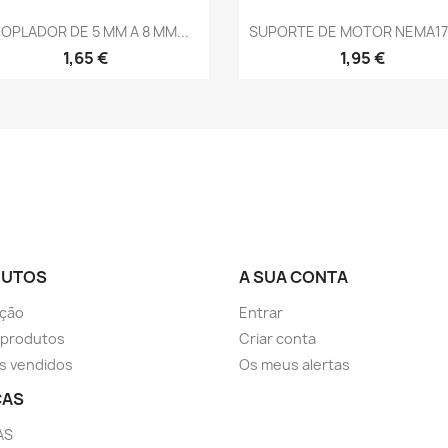
Vista rápida
Vista rápida


OPLADOR DE 5 MM A 8 MM...
SUPORTE DE MOTOR NEMA17 "L
1,65 €
1,95 €
DUTOS
A SUA CONTA
ção
Entrar
 produtos
Criar conta
s vendidos
Os meus alertas
CAS
AS