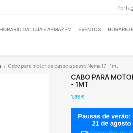
Portu
HORARIO DA LOJA E ARMAZEM
EVENTOS
HORARIO 
s
Cabo para motor de passo a passo Nema 17 - 1mt
CABO PARA MOTOR
- 1MT
1,85 €
Pausas de verão:
21 de agosto
👉
Consulte os d