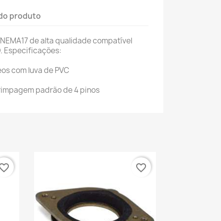
do produto
NEMA17 de alta qualidade compatível
.
Especificações:
os com luva de PVC
6
crimpagem padrão de 4 pinos
vorite_border
favorite_border