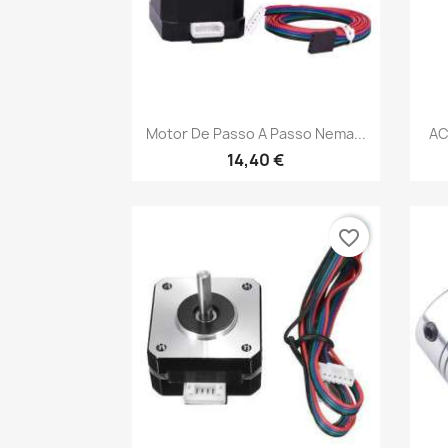
Vista rápida

Motor De Passo A Passo Nema...
AC
14,40 €
favorite_border