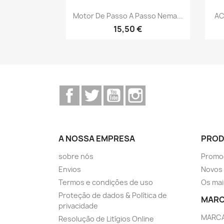
Vista rápida

Motor De Passo A Passo Nema...
AC
15,50 €
Facebook
Twitter
YouTube
Instagram
A NOSSA EMPRESA
PRO
sobre nós
Promo
Envios
Novos
Termos e condições de uso
Os mai
Proteção de dados & Política de
MAR
privacidade
MARC
Resolução de Litígios Online