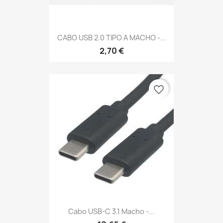
CABO USB 2.0 TIPO A MACHO -...
2,70 €
favorite_border
Cabo USB-C 3.1 Macho -...