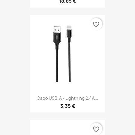
18,85 €
favorite_border
Cabo USB-A - Lightning 2.4A...
3,35 €
favorite_border