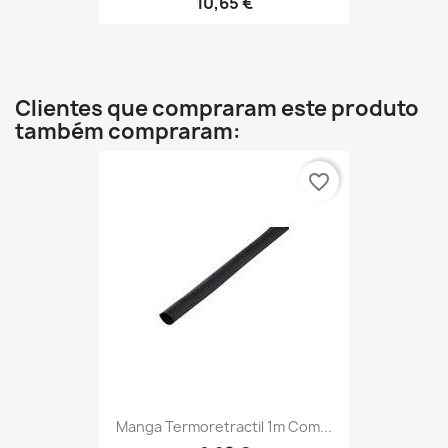
10,65 €
Clientes que compraram este produto
também compraram:
favorite_border
Manga Termoretractil 1m Com...