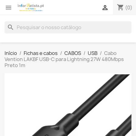
shopping_cart


(0)
search
Início
Fichas e cabos
CABOS
USB
Cabo
Vention LAKBF USB-C para Lightning 27W 480Mbps
Preto 1m