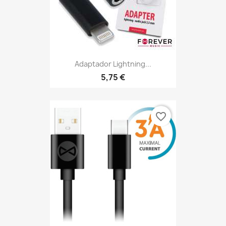
Adaptador Lightning...
5,75 €
favorite_border