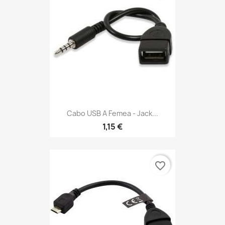
Cabo USB A Femea - Jack...
1,15 €
favorite_border