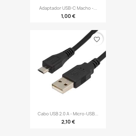
Adaptador USB-C Macho -...
1,00 €
favorite_border
Cabo USB 2.0 A - Micro-USB...
2,10 €