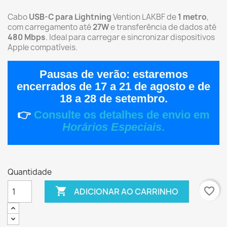
Cabo
USB-C para Lightning
Vention LAKBF de
1 metro
,
com carregamento até
27W
e transferência de dados até
480 Mbps
. Ideal para carregar e sincronizar dispositivos
Apple compatíveis.
Pausas de verão:
estaremos
encerrados de
17 a 21 de agosto
e de
18 a 28 de setembro
.
👉
Consulte os detalhes de envio em
Horários Especiais
.
Quantidade

favorite_border
ADICIONAR AO CARRINHO