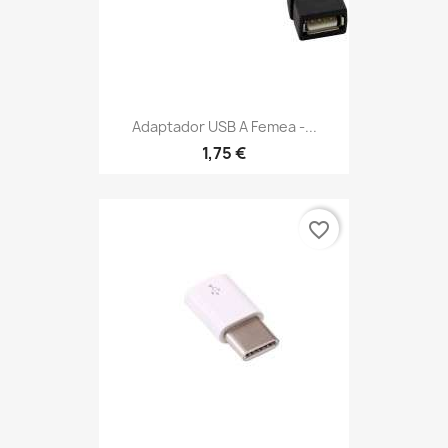
Adaptador USB A Femea -...
1,75 €
favorite_border