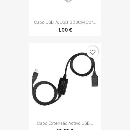
Cabo USB-A/USB-B 30CM Cor...
1,00 €
favorite_border
Cabo Extensão Activo USB...