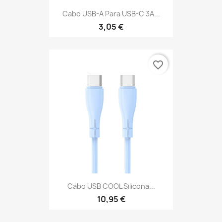
Cabo USB-A Para USB-C 3A...
3,05 €
favorite_border
Cabo USB COOL Silicona...
10,95 €