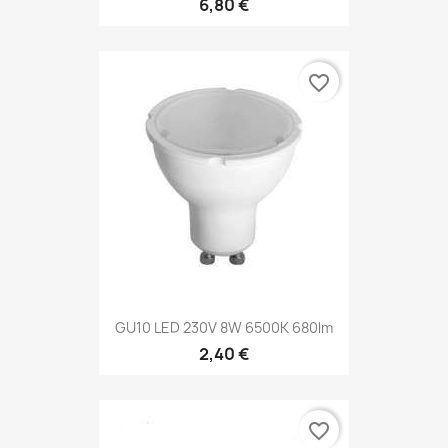
6,80 €
favorite_border
GU10 LED 230V 8W 6500K 680lm
2,40 €
favorite_border