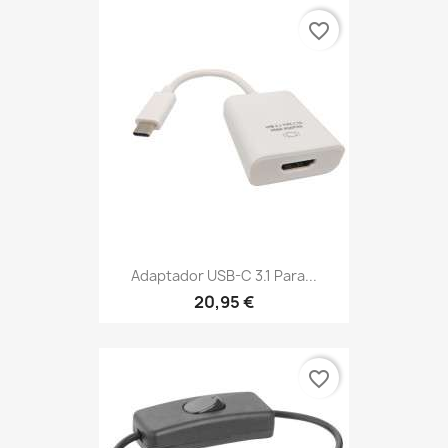
favorite_border
Adaptador USB-C 3.1 Para...
20,95 €
favorite_border