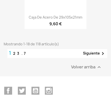
Caja De Acero De 29x105x21mm
9,60 €
Mostrando 1-18 de 118 artículo(s)
1

Siguiente
2
3
…
7
Volver arriba

Facebook
Twitter
YouTube
Instagram