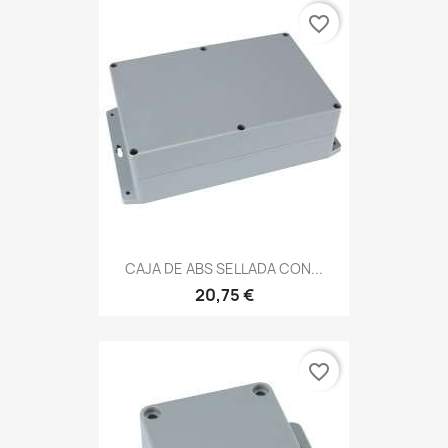
favorite_border
CAJA DE ABS SELLADA CON...
20,75 €
favorite_border