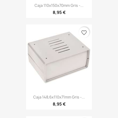
Caja 110x150x70mm Gris -...
8,95 €
favorite_border
Caja 148,6x110x71mm Gris -...
8,95 €