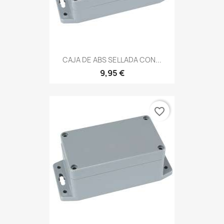
CAJA DE ABS SELLADA CON...
9,95 €
favorite_border