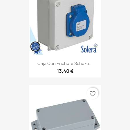
Caja Con Enchufe Schuko...
13,40 €
favorite_border