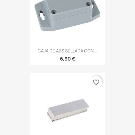
CAJA DE ABS SELLADA CON...
6,90 €
favorite_border