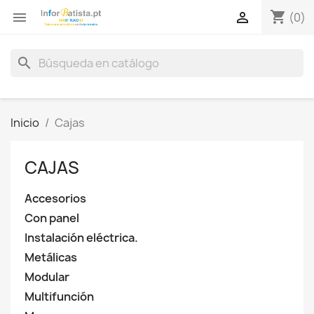
shopping_cart


(0)
search
Inicio
Cajas
CAJAS
Accesorios
Con panel
Instalación eléctrica.
Metálicas
Modular
Multifunción