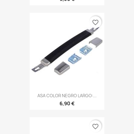
favorite_border
ASA COLOR NEGRO LARGO:...
6,90 €
favorite_border