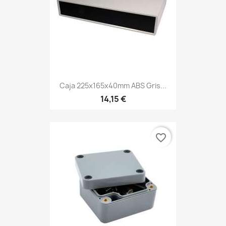
Caja 225x165x40mm ABS Gris...
14,15 €
favorite_border