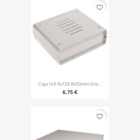
favorite_border
Caja 149.5x129.8x50mm Gris...
6,75 €
favorite_border