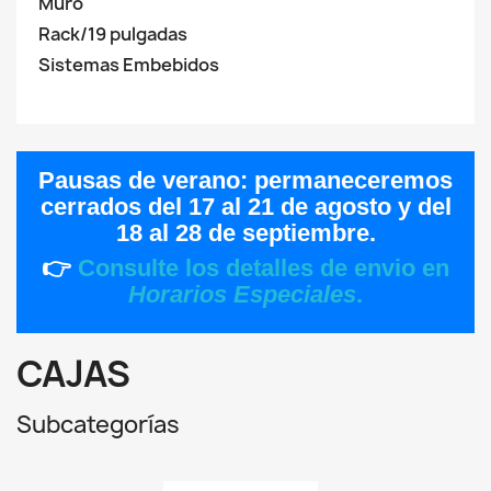
Muro
Rack/19 pulgadas
Sistemas Embebidos
Pausas de verano:
permaneceremos
cerrados del
17 al 21 de agosto
y del
18 al 28 de septiembre
.
👉
Consulte los detalles de envio en
Horarios Especiales
.
CAJAS
Subcategorías