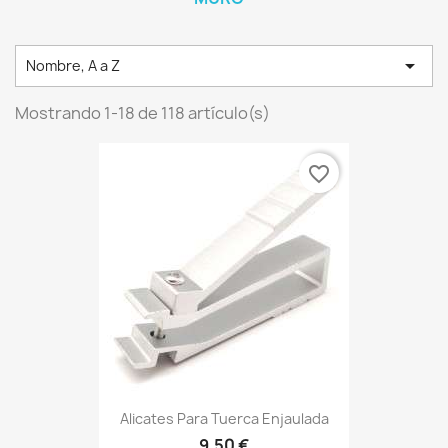

Nombre, A a Z
Mostrando 1-18 de 118 artículo(s)
favorite_border
Alicates Para Tuerca Enjaulada
9,50 €