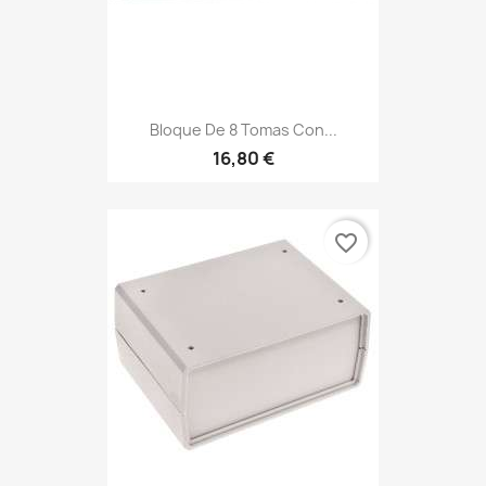
Bloque De 8 Tomas Con...
16,80 €
favorite_border