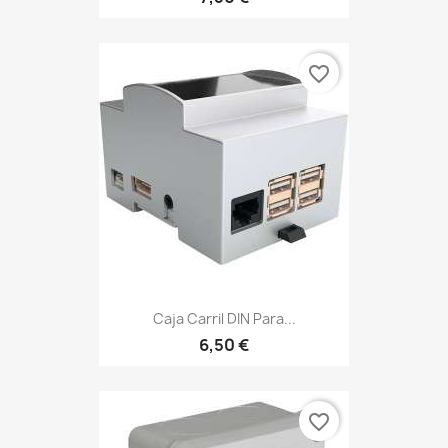
favorite_border
Caja Carril DIN Para...
6,50 €
favorite_border