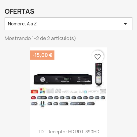
OFERTAS

Nombre, A a Z
Mostrando 1-2 de 2 artículo(s)
-15,00 €
favorite_border
TDT Receptor HD RDT-890HD