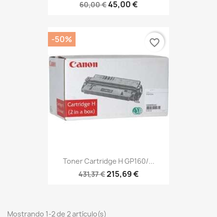
45,00 €
60,00 €
-50%
favorite_border
Toner Cartridge H GP160/...
215,69 €
431,37 €
Mostrando 1-2 de 2 artículo(s)