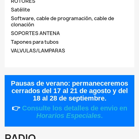
ROTORES
Satélite
Software, cable de programación, cable de
clonación
SOPORTES ANTENA
Tapones para tubos
VALVULAS/LAMPARAS
Pausas de verano:
permaneceremos
cerrados del
17 al 21 de agosto
y del
18 al 28 de septiembre
.
👉
Consulte los detalles de envio en
Horarios Especiales
.
RADIO