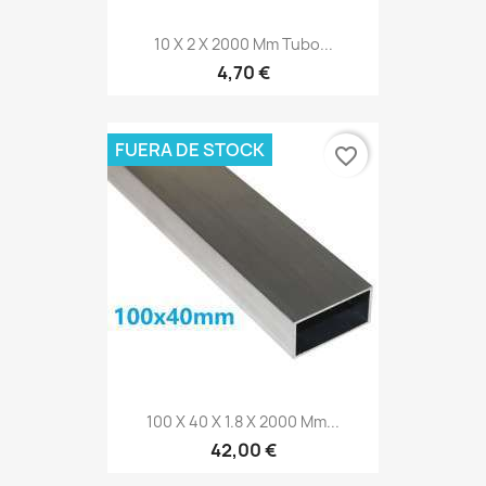
10 X 2 X 2000 Mm Tubo...
4,70 €
FUERA DE STOCK
favorite_border
100 X 40 X 1.8 X 2000 Mm...
42,00 €