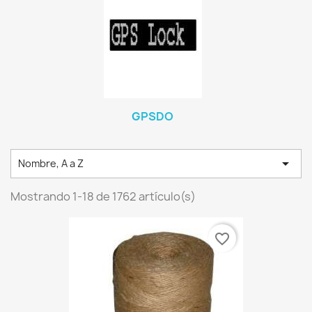
GPSDO

Nombre, A a Z
Mostrando 1-18 de 1762 artículo(s)
favorite_border