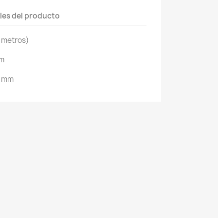
les del producto
 metros)
mm
3 mm