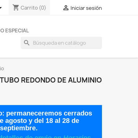
shopping_cart


Carrito
(0)
Iniciar sesión
O ESPECIAL
search
io
MM TUBO REDONDO DE ALUMINIO
o:
permaneceremos cerrados
de agosto
y del
18 al 28 de
septiembre
.
detalles de envio en
Horarios