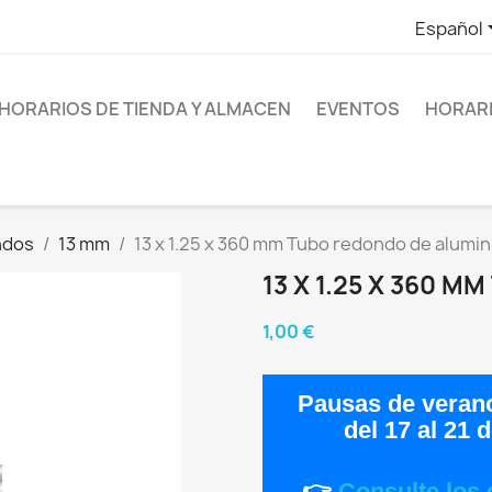
Español
HORARIOS DE TIENDA Y ALMACEN
EVENTOS
HORARI
ndos
13 mm
13 x 1.25 x 360 mm Tubo redondo de alumin
13 X 1.25 X 360 
1,00 €
Pausas de veran
del
17 al 21 
👉
Consulte los 