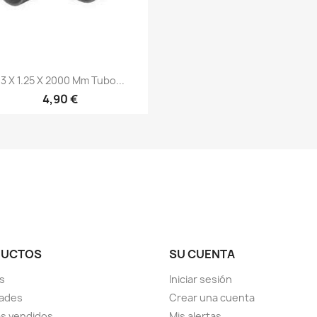
Vista rápida

13 X 1.25 X 2000 Mm Tubo...
4,90 €
DUCTOS
SU CUENTA
s
Iniciar sesión
ades
Crear una cuenta
s vendidos
Mis alertas