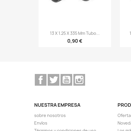
Vista rápida

13 X 1.25 X 335 Mm Tubo...
0,90 €
Facebook
Twitter
YouTube
Instagram
NUESTRA EMPRESA
PRO
sobre nosotros
Oferta
Envíos
Noved
Términos y condiciones de uso
Los má