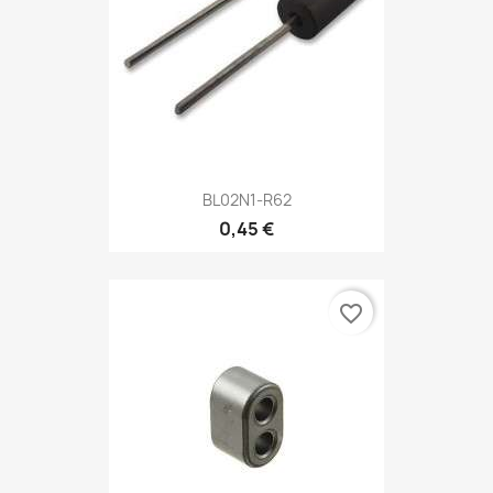
BL02N1-R62
0,45 €
favorite_border