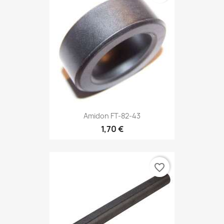
Amidon FT-82-43
1,70 €
favorite_border