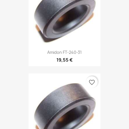
Amidon FT-240-31
19,55 €
favorite_border