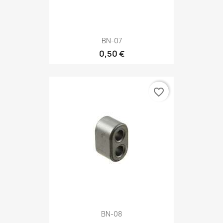
BN-07
0,50 €
favorite_border
BN-08