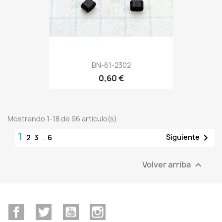
BN-61-2302
0,60 €
Mostrando 1-18 de 96 artículo(s)
1

Siguiente
2
3
…
6
Volver arriba

Facebook
Twitter
YouTube
Instagram