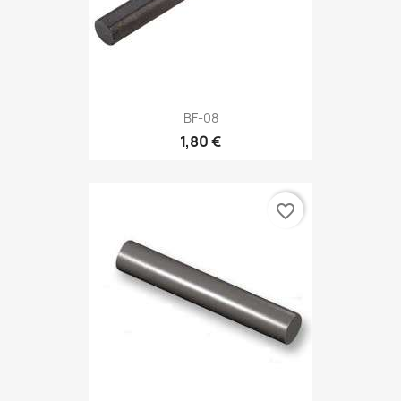
BF-08
1,80 €
favorite_border