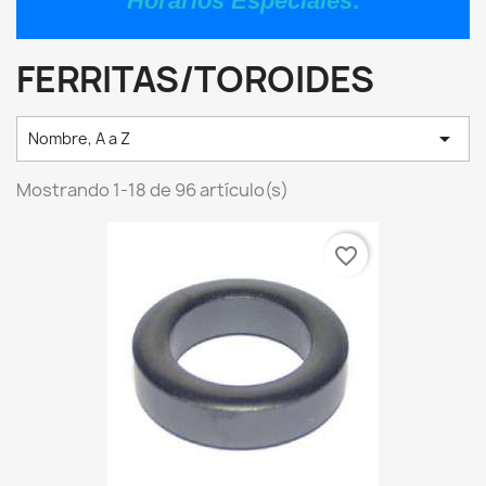
Horarios Especiales
.
FERRITAS/TOROIDES

Nombre, A a Z
Mostrando 1-18 de 96 artículo(s)
favorite_border