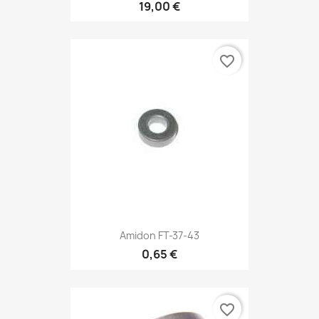
19,00 €
favorite_border
Amidon FT-37-43
0,65 €
favorite_border