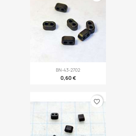
BN-43-2702
0,60 €
favorite_border