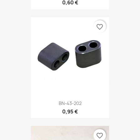
0,60 €
favorite_border
BN-43-202
0,95 €
favorite_border