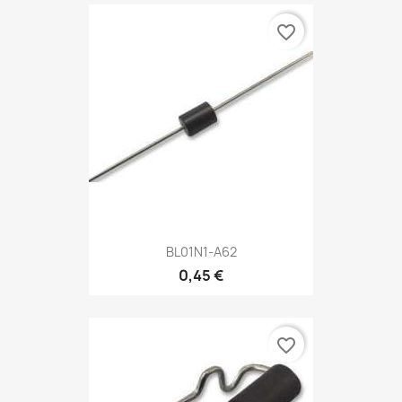
favorite_border
BL01N1-A62
0,45 €
favorite_border