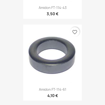
Amidon FT-114-43
3,50 €
favorite_border
Amidon FT-114-61
4,10 €