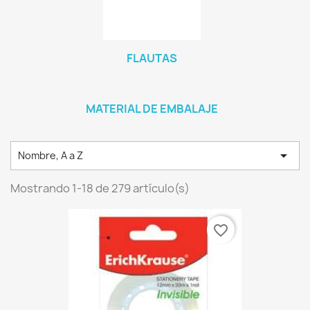
FLAUTAS
MATERIAL DE EMBALAJE

Nombre, A a Z
Mostrando 1-18 de 279 artículo(s)
favorite_border