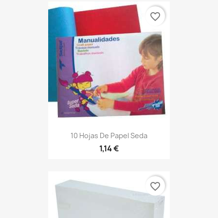
favorite_border
10 Hojas De Papel Seda
1,14 €
favorite_border