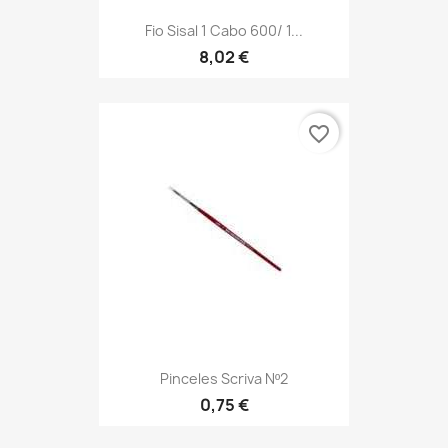
Fio Sisal 1 Cabo 600/ 1...
8,02 €
favorite_border
Pinceles Scriva Nº2
0,75 €