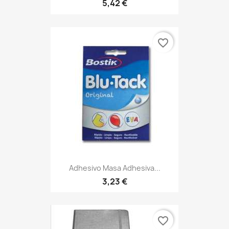
5,42 €
favorite_border
Adhesivo Masa Adhesiva...
3,23 €
favorite_border