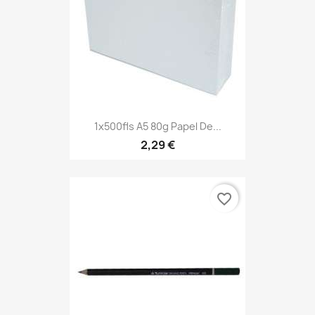
1x500fls A5 80g Papel De...
2,29 €
favorite_border