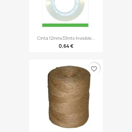
Cinta 12mmx33mts Invisible...
0,64 €
favorite_border