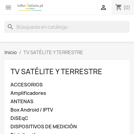
shopping_cart


(0)
search
Inicio
TV SATÉLITE Y TERRESTRE
TV SATÉLITE Y TERRESTRE
ACCESORIOS
Amplificadores
ANTENAS
Box Android / IPTV
DiSEqC
DISPOSITIVOS DE MEDICIÓN