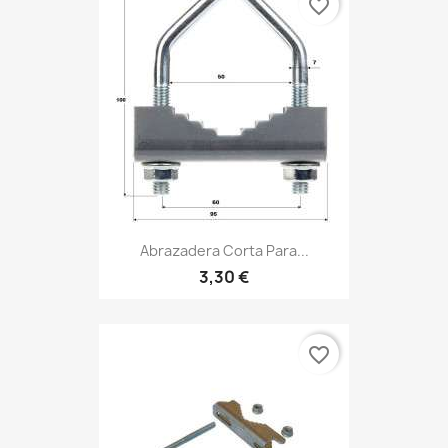
favorite_border
Abrazadera Corta Para...
3,30 €
favorite_border