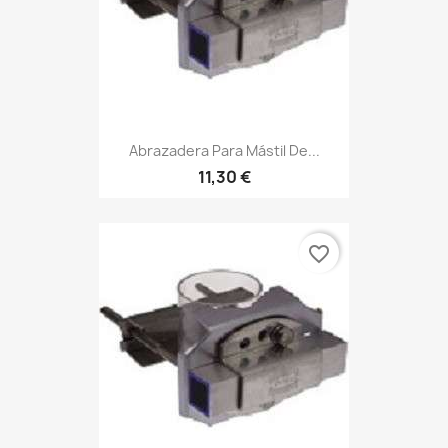
Abrazadera Para Mástil De...
11,30 €
favorite_border