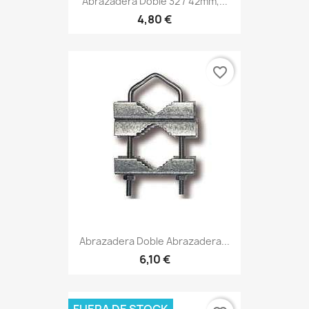
Abrazadera Doble 32 / 42mm,...
4,80 €
favorite_border
Abrazadera Doble Abrazadera...
6,10 €
FUERA DE STOCK