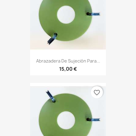
Abrazadera De Sujeción Para...
15,00 €
favorite_border