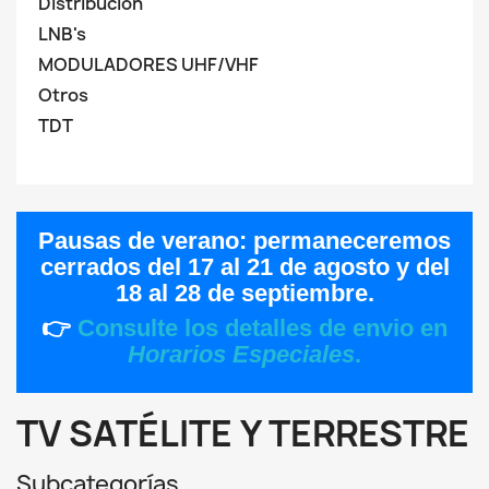
Distribución
LNB's
MODULADORES UHF/VHF
Otros
TDT
Pausas de verano:
permaneceremos
cerrados del
17 al 21 de agosto
y del
18 al 28 de septiembre
.
👉
Consulte los detalles de envio en
Horarios Especiales
.
TV SATÉLITE Y TERRESTRE
Subcategorías