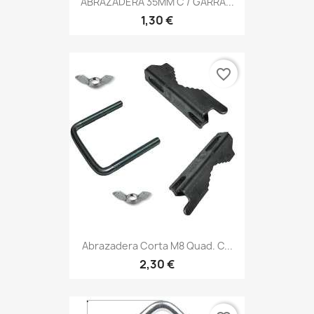
ABRAZADERA 35MM C / GARRA...
1,30 €
favorite_border
Abrazadera Corta M8 Quad. C...
2,30 €