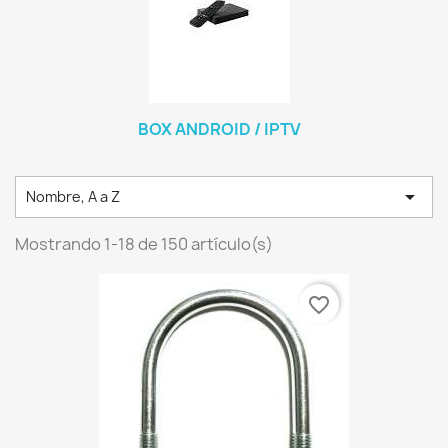
BOX ANDROID / IPTV

Nombre, A a Z
Mostrando 1-18 de 150 artículo(s)
favorite_border