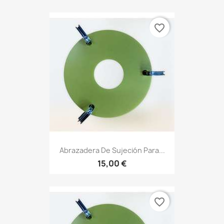
favorite_border
Abrazadera De Sujeción Para...
15,00 €
favorite_border