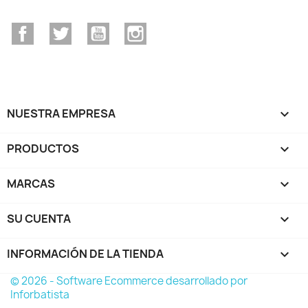
Facebook
Twitter
YouTube
Instagram
NUESTRA EMPRESA

PRODUCTOS

MARCAS

SU CUENTA

INFORMACIÓN DE LA TIENDA
keyboard_arrow_down
© 2026 - Software Ecommerce desarrollado por
Inforbatista