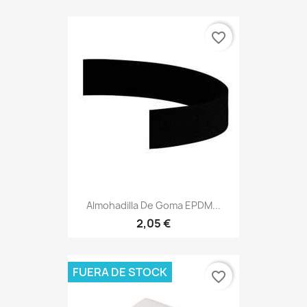
favorite_border
Almohadilla De Goma EPDM...
2,05 €
FUERA DE STOCK
favorite_border