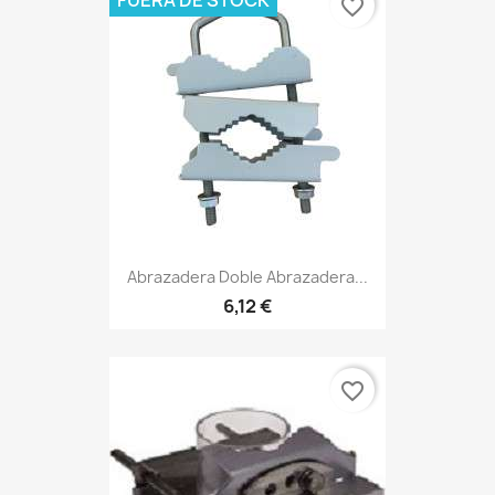
favorite_border
Abrazadera Doble Abrazadera...
6,12 €
favorite_border