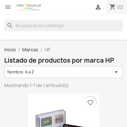
shopping_cart


(0)
search
Inicio
Marcas
HP
Listado de productos por marca HP

Nombre, A a Z
Mostrando 1-1 de 1 artículo(s)
favorite_border