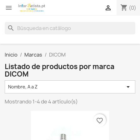
shopping_cart


(0)
search
Inicio
Marcas
DICOM
Listado de productos por marca
DICOM

Nombre, A a Z
Mostrando 1-4 de 4 artículo(s)
favorite_border