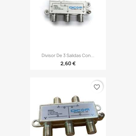
Divisor De 3 Salidas Con...
2,60 €
favorite_border