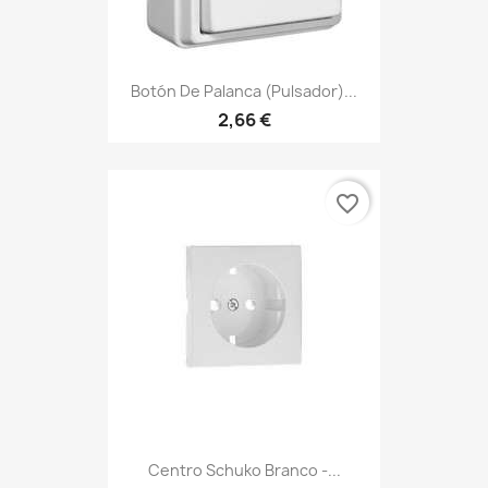
Botón De Palanca (pulsador)...
2,66 €
favorite_border
Centro Schuko Branco -...