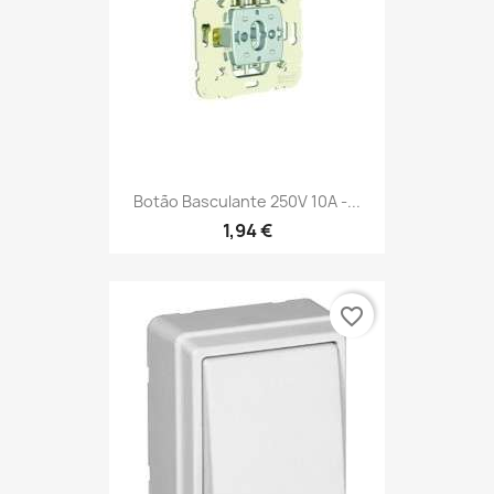
Botão Basculante 250V 10A -...
1,94 €
favorite_border