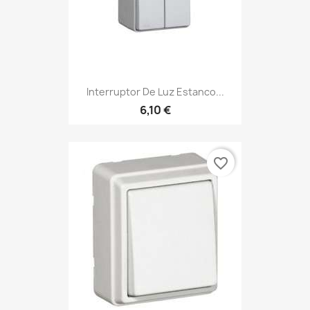
Interruptor De Luz Estanco...
6,10 €
favorite_border