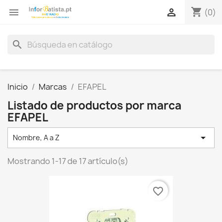
shopping_cart


(0)
search
Inicio
Marcas
EFAPEL
Listado de productos por marca
EFAPEL

Nombre, A a Z
Mostrando 1-17 de 17 artículo(s)
favorite_border