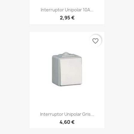
Interruptor Unipolar 10A...
2,95 €
favorite_border
Interruptor Unipolar Gris...
4,60 €