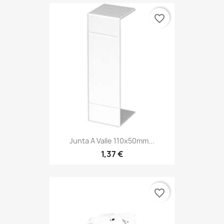
favorite_border
Junta A Valle 110x50mm...
1,37 €
favorite_border