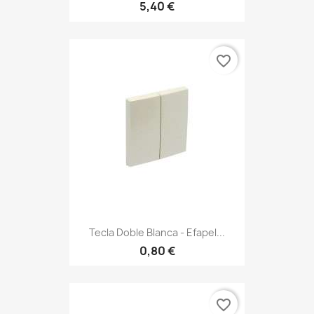
5,40 €
favorite_border
Tecla Doble Blanca - Efapel...
0,80 €
favorite_border