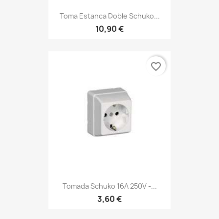
Toma Estanca Doble Schuko...
10,90 €
favorite_border
Tomada Schuko 16A 250V -...
3,60 €