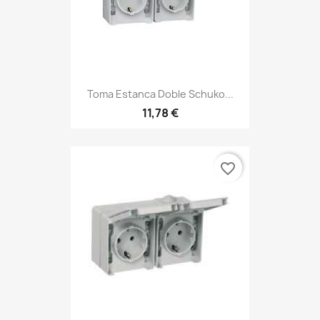
Toma Estanca Doble Schuko...
11,78 €
favorite_border