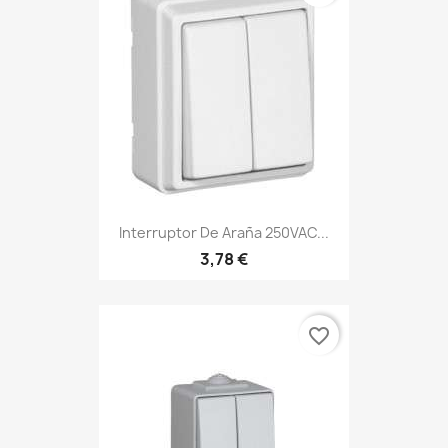
Interruptor De Araña 250VAC...
3,78 €
favorite_border