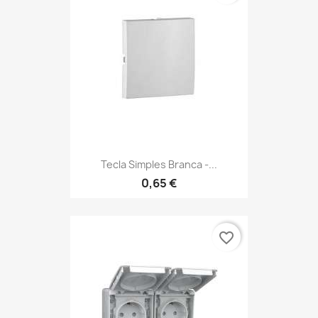
Tecla Simples Branca -...
0,65 €
favorite_border