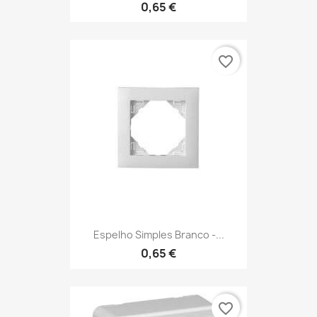
0,65 €
favorite_border
Espelho Simples Branco -...
0,65 €
favorite_border