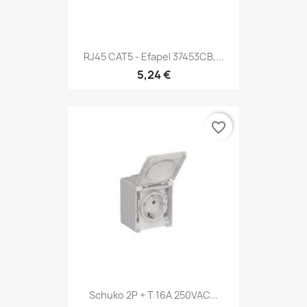
RJ45 CAT5 - Efapel 37453CB,...
5,24 €
favorite_border
Schuko 2P + T 16A 250VAC...