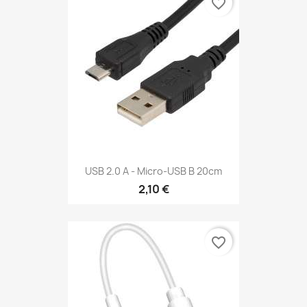
favorite_border
USB 2.0 A - Micro-USB B 20cm
2,10 €
favorite_border