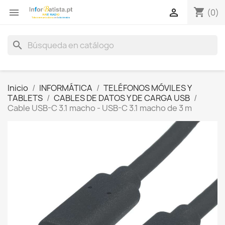
shopping_cart


(0)
search
Inicio
INFORMÁTICA
TELÉFONOS MÓVILES Y
TABLETS
CABLES DE DATOS Y DE CARGA USB
Cable USB-C 3.1 macho - USB-C 3.1 macho de 3 m