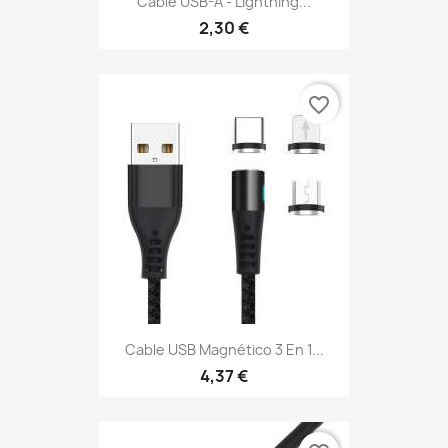
Cable USB-A - Lightning...
2,30 €
favorite_border
Cable USB Magnético 3 En 1...
4,37 €