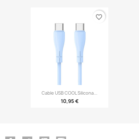
favorite_border
Cable USB COOL Silicona...
10,95 €