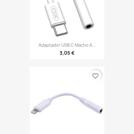
Adaptador USB C Macho A...
3,05 €
favorite_border