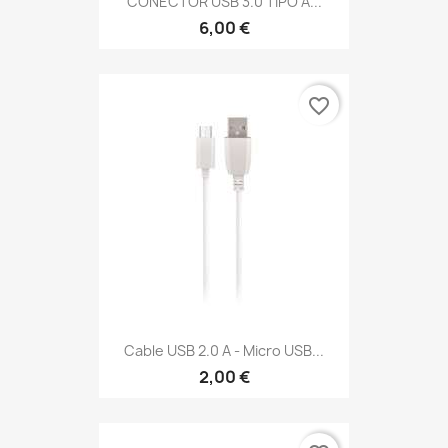
CONECTOR USB 3.0 TIPO A...
6,00 €
favorite_border
Cable USB 2.0 A - Micro USB...
2,00 €