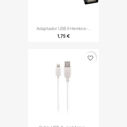
Adaptador USB A Hembra-...
1,75 €
favorite_border