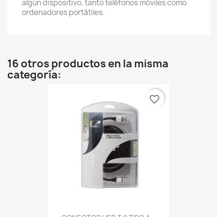
algún dispositivo, tanto teléfonos móviles como
ordenadores portátiles.
16 otros productos en la misma
categoría:
favorite_border