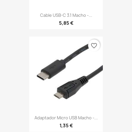
Cable USB-C 3.1 Macho -...
5,85 €
favorite_border
Adaptador Micro USB Macho -...
1,35 €