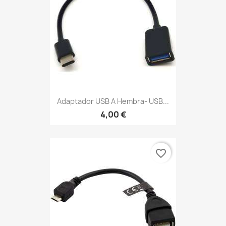
Adaptador USB A Hembra- USB...
4,00 €
favorite_border