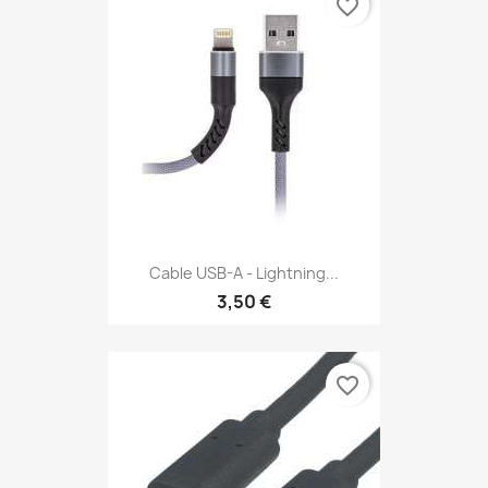
favorite_border
Cable USB-A - Lightning...
3,50 €
favorite_border