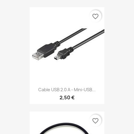
favorite_border
Cable USB 2.0 A - Mini-USB...
2,50 €
favorite_border