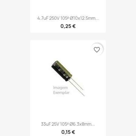
4.7uF 250V 105º Ø10x12.5mm...
0,25 €
favorite_border
33uF 25V 105º Ø6.3x8mm...
0,15 €