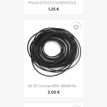
POLEA GT2 GT2 16 DIENTES 6...
1,25 €
favorite_border
Kit 30 Correas Ø30~80MM De...
3,00 €