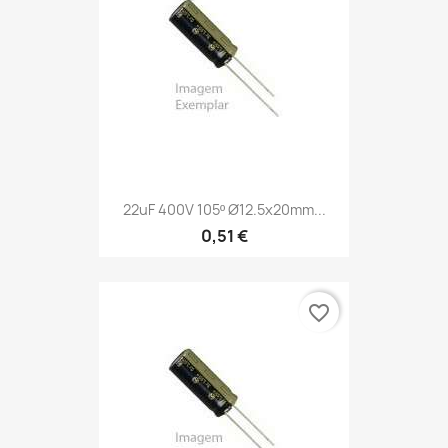
22uF 400V 105º Ø12.5x20mm...
0,51 €
favorite_border