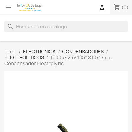
shopping_cart


(0)
search
Inicio
ELECTRÓNICA
CONDENSADORES
ELECTROLÍTICOS
1000uF 25V 105º Ø10x17mm
Condensador Electrolytic