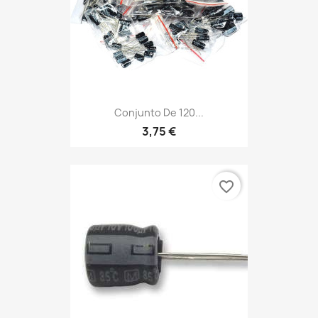
Conjunto De 120...
3,75 €
favorite_border