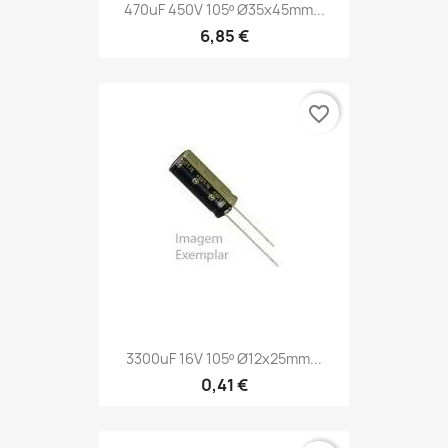
470uF 450V 105º Ø35x45mm...
6,85 €
favorite_border
3300uF 16V 105º Ø12x25mm...
0,41 €