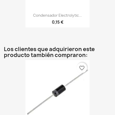
Condensador Electrolytic...
0,15 €
Los clientes que adquirieron este
producto también compraron:
favorite_border