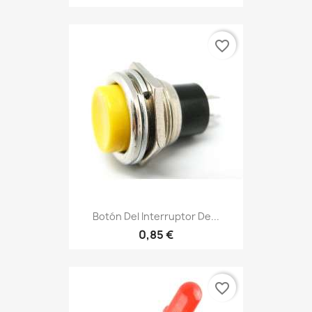
favorite_border
Botón Del Interruptor De...
0,85 €
favorite_border