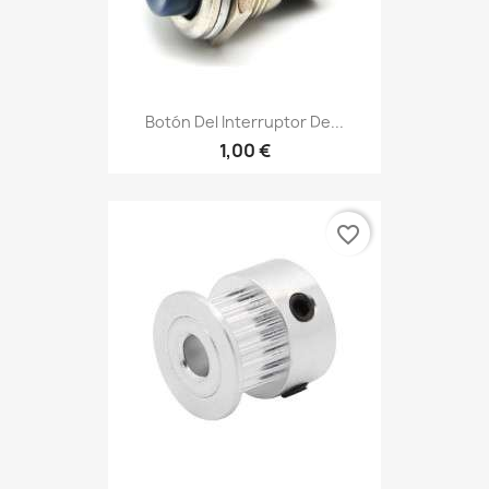
Botón Del Interruptor De...
1,00 €
favorite_border