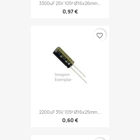
3300uF 25V 105º Ø16x26mm...
0,97 €
favorite_border
2200uF 35V 105º Ø16x25mm...
0,60 €