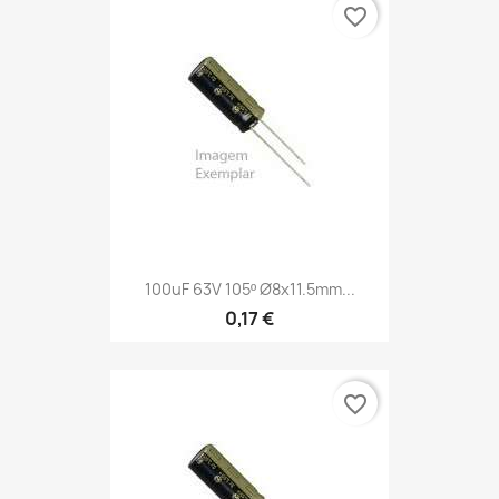
favorite_border
100uF 63V 105º Ø8x11.5mm...
0,17 €
favorite_border