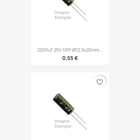
2200uF 25V 105º Ø12.5x20mm...
0,55 €
favorite_border