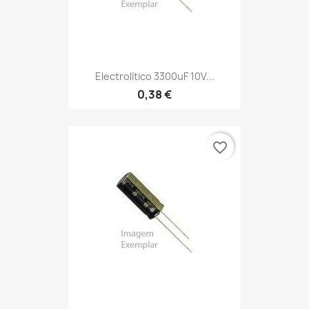
Electrolítico 3300uF 10V...
0,38 €
favorite_border