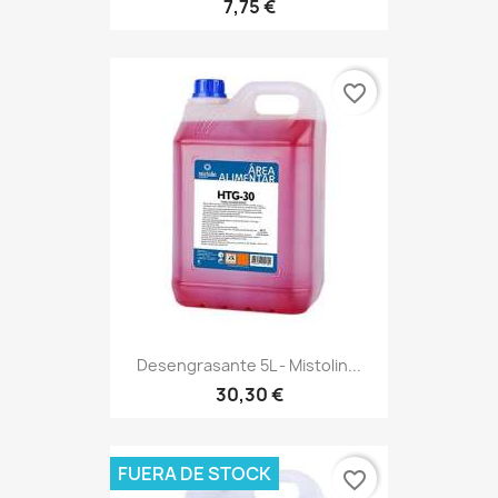
7,75 €
favorite_border
Desengrasante 5L - Mistolin...
30,30 €
FUERA DE STOCK
favorite_border