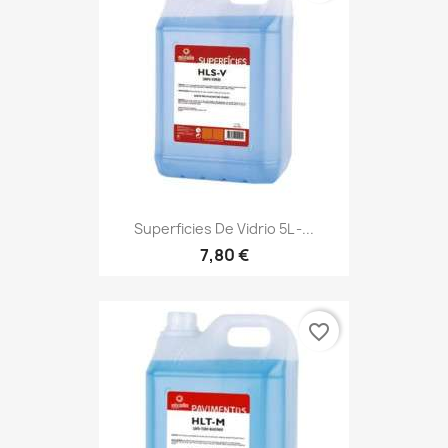
Superficies De Vidrio 5L -...
7,80 €
favorite_border