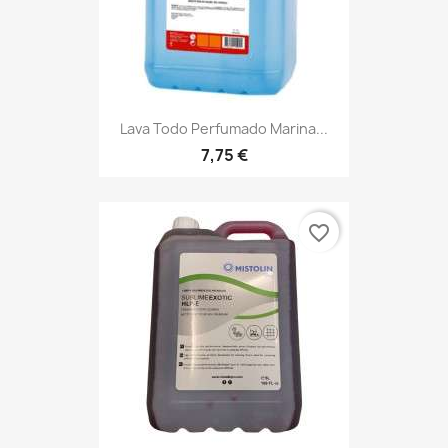
Lava Todo Perfumado Marina...
7,75 €
favorite_border