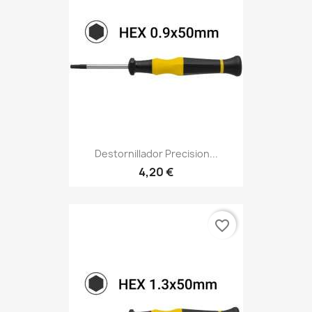
Destornillador Precision...
4,20 €
favorite_border