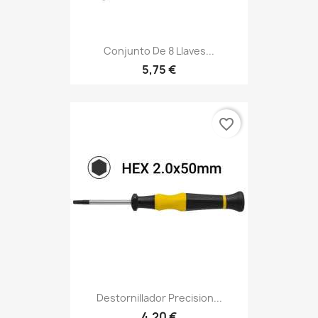
Conjunto De 8 Llaves...
5,75 €
favorite_border
Destornillador Precision...
4,20 €