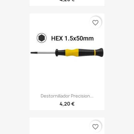
favorite_border
Destornillador Precision...
4,20 €
favorite_border