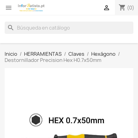
shopping_cart


(0)
search
Inicio
HERRAMIENTAS
Claves
Hexágono
Destornillador Precision Hex H0.7x50mm