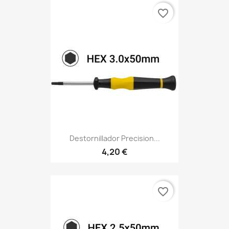
favorite_border
Destornillador Precision...
4,20 €
favorite_border