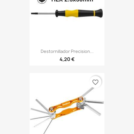
Destornillador Precision...
4,20 €
favorite_border