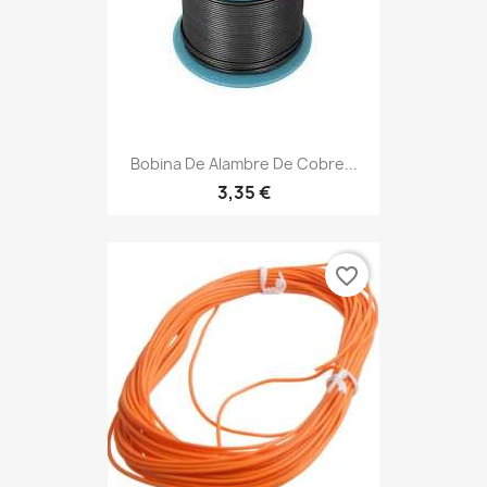
Bobina De Alambre De Cobre...
3,35 €
favorite_border