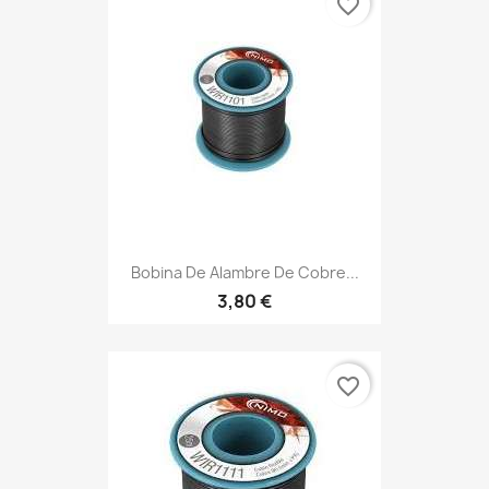
favorite_border
Bobina De Alambre De Cobre...
3,80 €
favorite_border