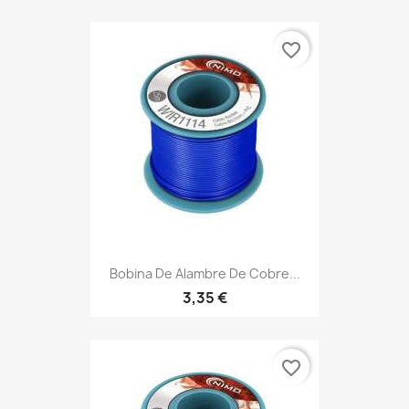
favorite_border
Bobina De Alambre De Cobre...
3,35 €
favorite_border