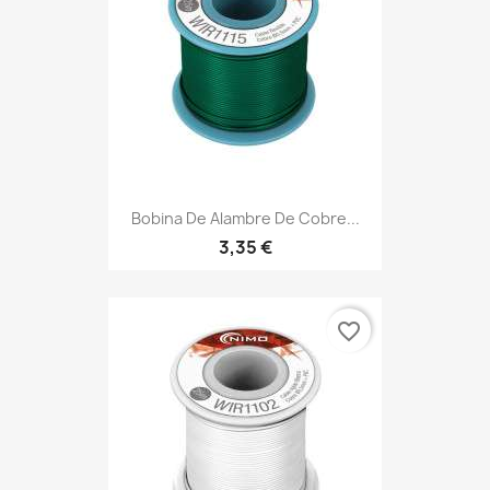
Bobina De Alambre De Cobre...
3,35 €
favorite_border