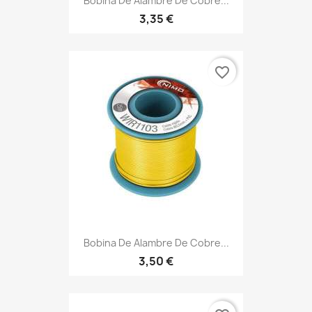
Bobina De Alambre De Cobre...
3,35 €
favorite_border
Bobina De Alambre De Cobre...
3,50 €