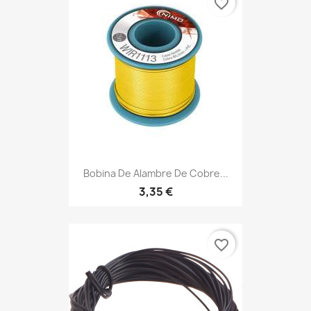
favorite_border
Bobina De Alambre De Cobre...
3,35 €
favorite_border