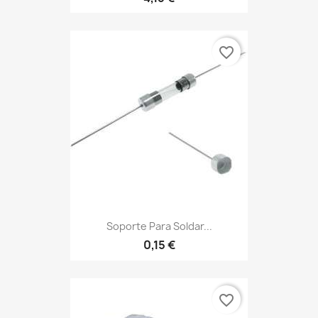
favorite_border
Soporte Para Soldar...
0,15 €
favorite_border