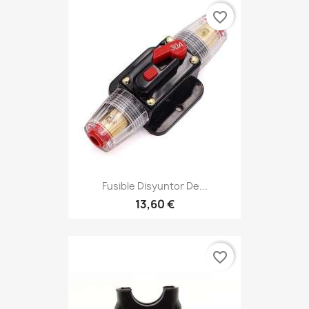
favorite_border
Fusible Disyuntor De...
13,60 €
favorite_border