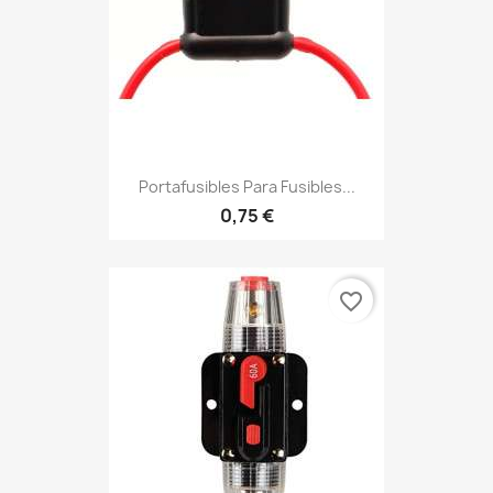
Portafusibles Para Fusibles...
0,75 €
favorite_border