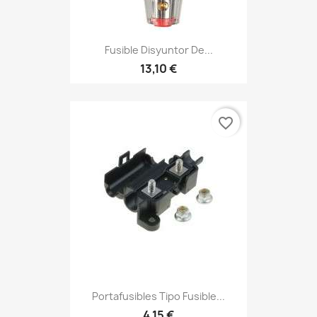
Fusible Disyuntor De...
13,10 €
favorite_border
Portafusibles Tipo Fusible...
4,15 €