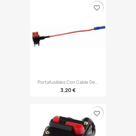
favorite_border
Portafusibles Con Cable De...
3,20 €
favorite_border