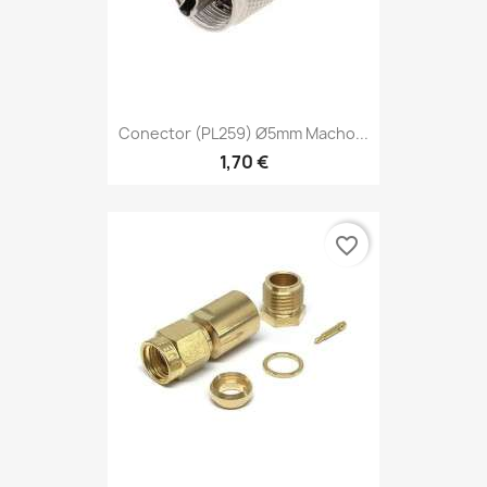
Conector (PL259) Ø5mm Macho...
1,70 €
favorite_border