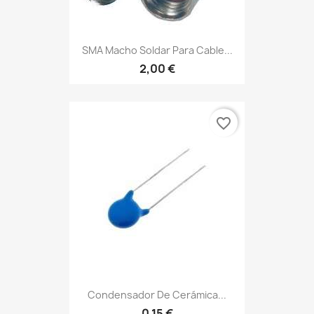
SMA Macho Soldar Para Cable...
2,00 €
favorite_border
Condensador De Cerámica...
0,15 €