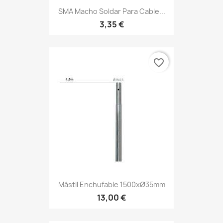
SMA Macho Soldar Para Cable...
3,35 €
favorite_border
Mástil Enchufable 1500xØ35mm
13,00 €