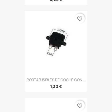
favorite_border
PORTAFUSIBLES DE COCHE CON...
1,30 €
favorite_border