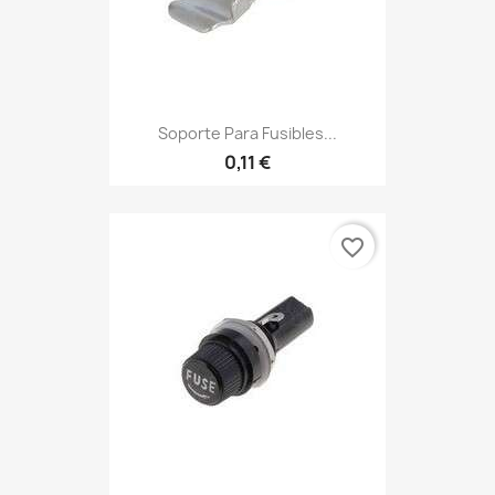
Soporte Para Fusibles...
0,11 €
favorite_border