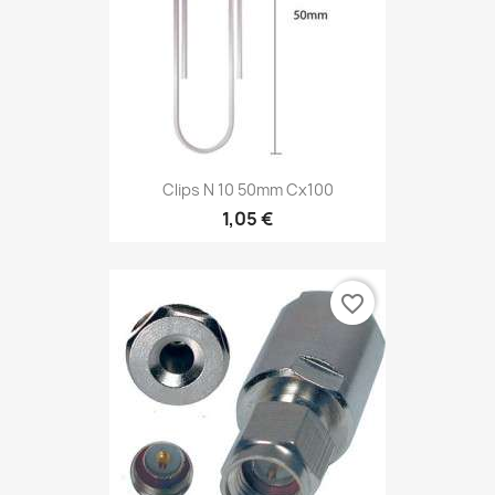
Clips N 10 50mm Cx100
1,05 €
favorite_border