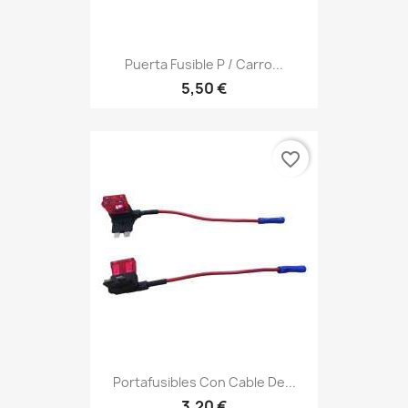
Puerta Fusible P / Carro...
5,50 €
favorite_border
Portafusibles Con Cable De...
3,20 €