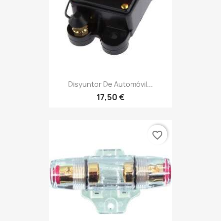
Disyuntor De Automóvil...
17,50 €
favorite_border