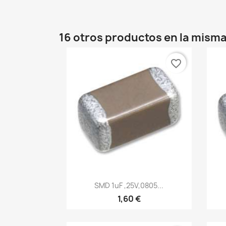
16 otros productos en la misma
favorite_border
Vista rápida

SMD 1uF ,25V,0805...
1,60 €