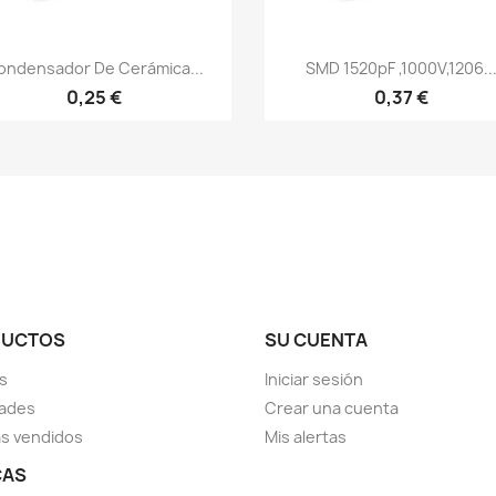
Vista rápida
Vista rápida


ondensador De Cerámica...
SMD 1520pF ,1000V,1206..
0,25 €
0,37 €
DUCTOS
SU CUENTA
s
Iniciar sesión
ades
Crear una cuenta
s vendidos
Mis alertas
CAS