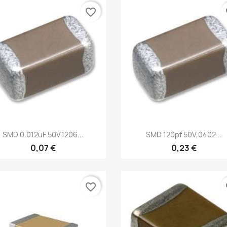
favorite_border
fa
Vista rápida
Vista rápida


SMD 0.012uF 50V,1206...
SMD 120pf 50V,0402...
0,07 €
0,23 €
favorite_border
fa