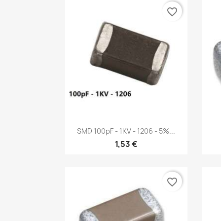
favorite_border
Vista rápida

SMD 100pF - 1KV - 1206 - 5%...
1,53 €
favorite_border