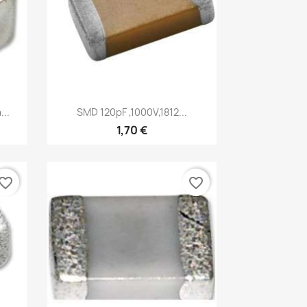
Vista rápida

..
SMD 120pF ,1000V,1812...
1,70 €
vorite_border
favorite_border