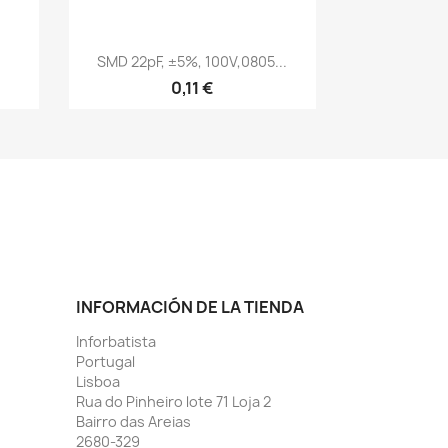
Vista rápida

.
SMD 22pF, ±5%, 100V,0805...
0,11 €
INFORMACIÓN DE LA TIENDA
Inforbatista
Portugal
Lisboa
Rua do Pinheiro lote 71 Loja 2
Bairro das Areias
2680-329