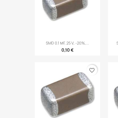
Vista rápida

SMD 0.1 ΜF, 25 V, -20%,...
0,10 €
favorite_border