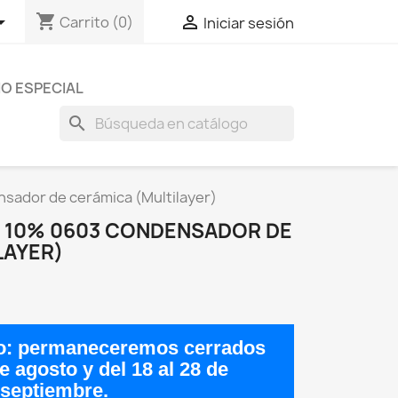
shopping_cart


Carrito
(0)
Iniciar sesión
O ESPECIAL
search
nsador de cerámica (Multilayer)
V, 10% 0603 CONDENSADOR DE
LAYER)
o:
permaneceremos cerrados
de agosto
y del
18 al 28 de
septiembre
.