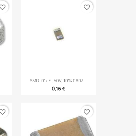
vorite_border
favorite_border
Vista rápida

SMD .01uF , 50V, 10% 0603...
0,16 €
vorite_border
favorite_border