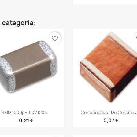
 categoría:
favorite_border
fa
Vista rápida
Vista rápida


SMD 1000pF ,50V,1206...
Condensador De Cerámica.
0,21 €
0,07 €