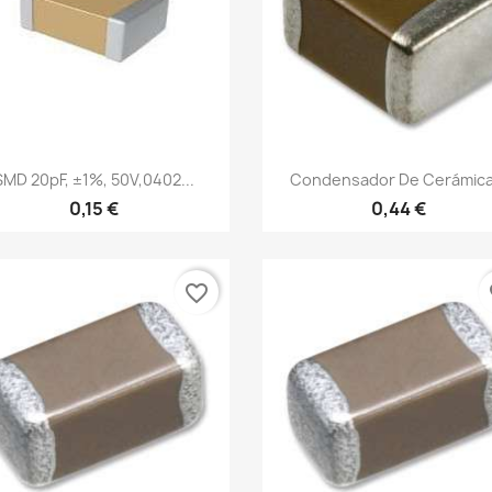
Vista rápida
Vista rápida


SMD 20pF, ±1%, 50V,0402...
Condensador De Cerámica.
0,15 €
0,44 €
favorite_border
fa