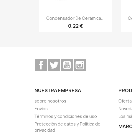
Vista rápida

Condensador De Cerámica...
C
0,22 €
Facebook
Twitter
YouTube
Instagram
NUESTRA EMPRESA
PRO
sobre nosotros
Oferta
Envíos
Noved
Términos y condiciones de uso
Los má
Protección de datos y Política de
MAR
privacidad