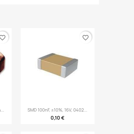
vorite_border
favorite_border
Vista rápida

..
SMD 100nF, ±10%, 16V, 0402...
0,10 €