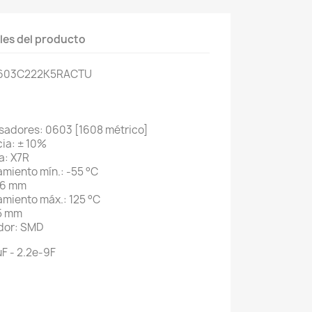
les del producto
C0603C222K5RACTU
sadores: 0603 [1608 métrico]
ia: ± 10%
a: X7R
miento mín.: -55 °C
1,6 mm
miento máx.: 125 °C
85 mm
dor: SMD
F - 2.2e-9F