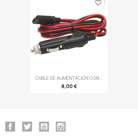
favorite_border
CABLE DE ALIMENTACION CON...
8,00 €
Facebook
Twitter
YouTube
Instagram