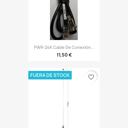
PWR-24K Cable De Conexión...
11,50 €
FUERA DE STOCK
favorite_border