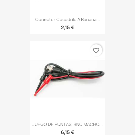
Conector Cocodrilo A Banana...
2,15 €
favorite_border
JUEGO DE PUNTAS, BNC MACHO...
6,15 €