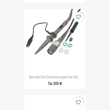
favorite_border
Sonda De Osciloscopio De 60...
14,00 €
favorite_border