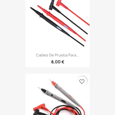
Cables De Prueba Para...
8,00 €
favorite_border