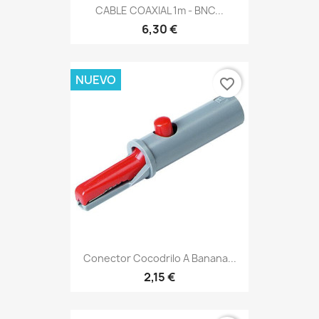
CABLE COAXIAL 1m - BNC...
6,30 €
NUEVO
favorite_border
Conector Cocodrilo A Banana...
2,15 €