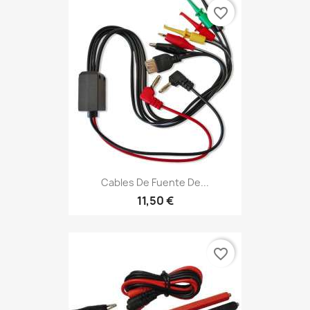
favorite_border
Cables De Fuente De...
11,50 €
favorite_border