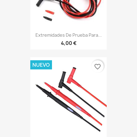
Extremidades De Prueba Para...
4,00 €
NUEVO
favorite_border