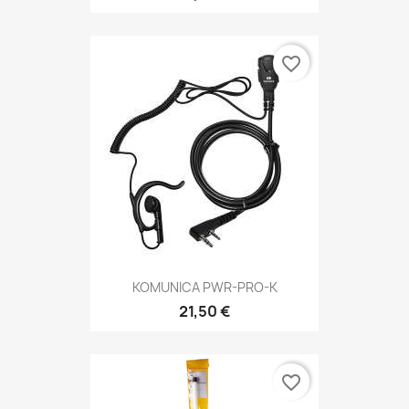
favorite_border
KOMUNICA PWR-PRO-K
21,50 €
favorite_border