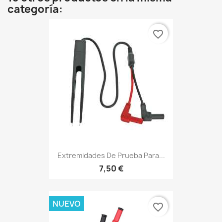
categoría:
favorite_border
Extremidades De Prueba Para...
7,50 €
NUEVO
favorite_border