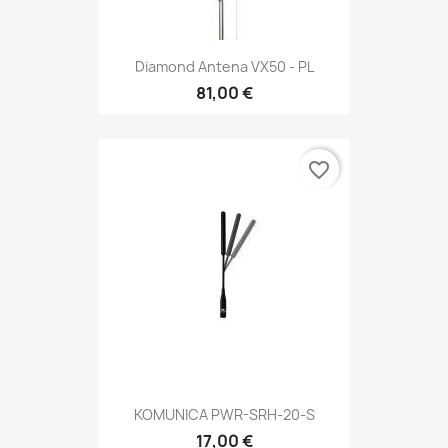
Diamond Antena VX50 - PL
81,00 €
favorite_border
KOMUNICA PWR-SRH-20-S
17,00 €