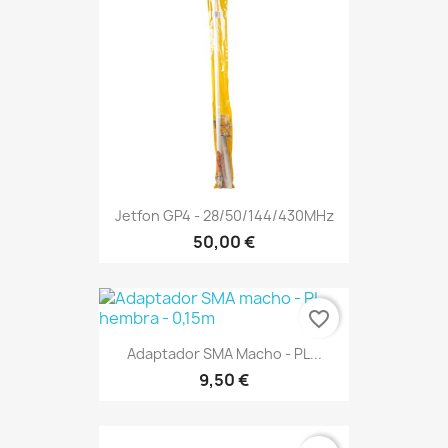
Jetfon GP4 - 28/50/144/430MHz
50,00 €
favorite_border
Adaptador SMA Macho - PL...
9,50 €