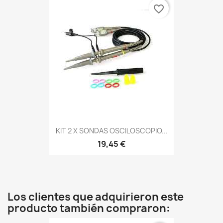
favorite_border
KIT 2 X SONDAS OSCILOSCOPIO...
19,45 €
Los clientes que adquirieron este
producto también compraron: