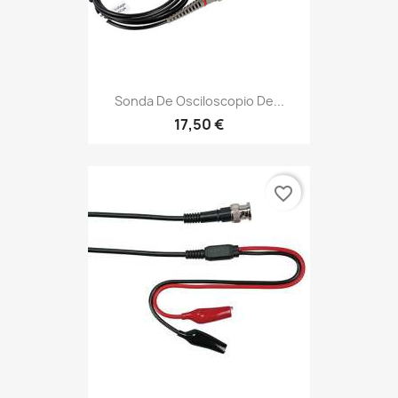
Sonda De Osciloscopio De...
17,50 €
favorite_border