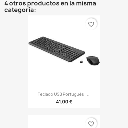
4 otros productos en la misma
categoría:
favorite_border
Teclado USB Portugués +...
41,00 €
favorite_border