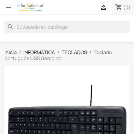
shopping_cart


(0)
search
Inicio
INFORMÁTICA
TECLADOS
Teclado
portugués USB Gembird