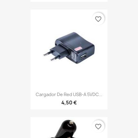
favorite_border
Cargador De Red USB-A 5VDC...
4,50 €
favorite_border