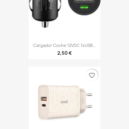
Cargador Coche 12VDC 1xUSB...
2,50 €
favorite_border