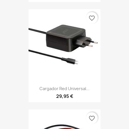
favorite_border
Cargador Red Universal...
29,95 €
favorite_border