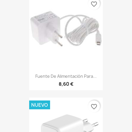
favorite_border
Fuente De Alimentación Para...
8,60 €
NUEVO
favorite_border