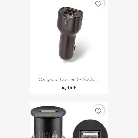
favorite_border
Cargador Coche 12-24VDC...
4,35 €
favorite_border