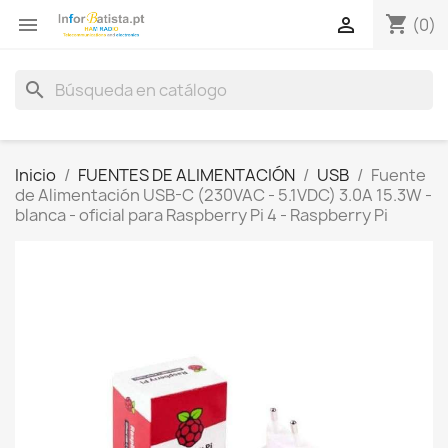
shopping_cart


(0)
search
Inicio
FUENTES DE ALIMENTACIÓN
USB
Fuente
de Alimentación USB-C (230VAC - 5.1VDC) 3.0A 15.3W -
blanca - oficial para Raspberry Pi 4 - Raspberry Pi