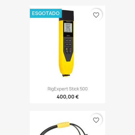
ESGOTADO
favorite_border
RigExpert Stick 500
400,00 €
favorite_border