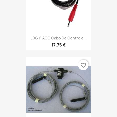
LDG Y-ACC Cabo De Controle...
17,75 €
favorite_border