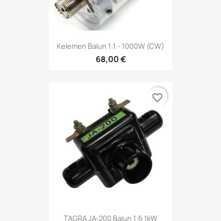
Kelemen Balun 1:1 - 1000W (CW)
68,00 €
favorite_border
TAGRA JA-200 Balun 1:6 1kW