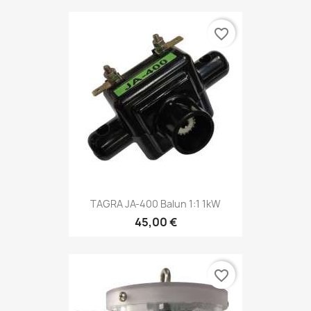
favorite_border
TAGRA JA-400 Balun 1:1 1kW
45,00 €
favorite_border