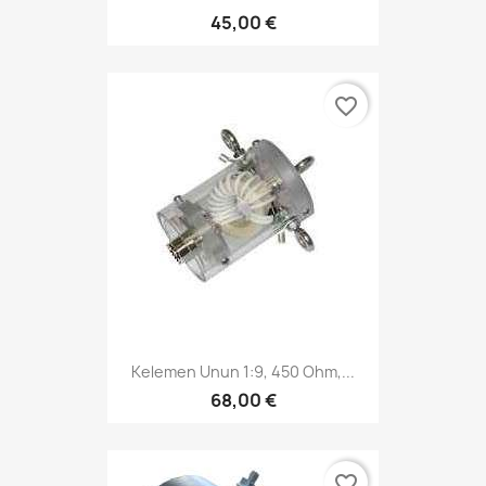
45,00 €
favorite_border
Kelemen Unun 1:9, 450 Ohm,...
68,00 €
favorite_border