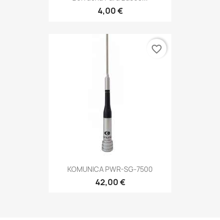
4,00 €
favorite_border
KOMUNICA PWR-SG-7500
42,00 €