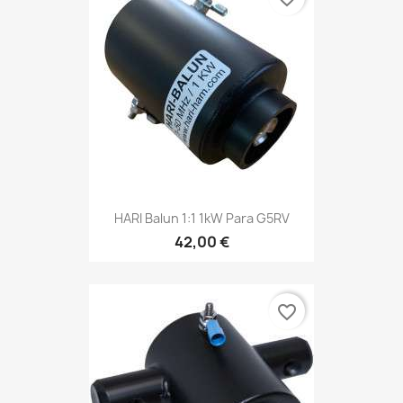
HARI Balun 1:1 1kW Para G5RV
42,00 €
favorite_border