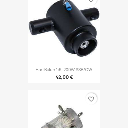
Hari Balun 1:6, 200W SSB/CW
42,00 €
favorite_border