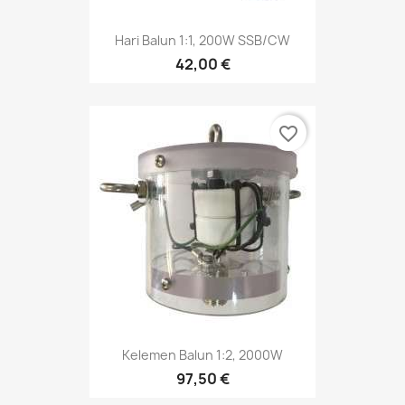
Hari Balun 1:1, 200W SSB/CW
42,00 €
favorite_border
Kelemen Balun 1:2, 2000W
97,50 €