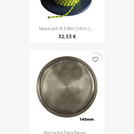
Mastrant-R 3 Mm (1/8 In.),...
32,53 €
favorite_border
Borracha Para Bases...