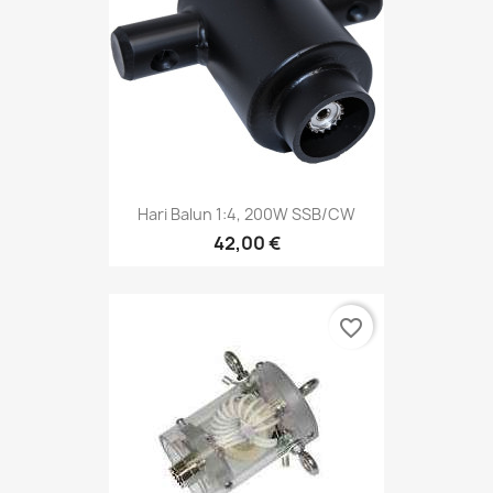
Hari Balun 1:4, 200W SSB/CW
42,00 €
favorite_border