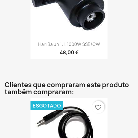
Hari Balun 1:1, 1000W SSB/CW
48,00 €
Clientes que compraram este produto
também compraram:
ESGOTADO
favorite_border