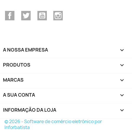
Facebook
Twitter
YouTube
Instagram
A NOSSA EMPRESA

PRODUTOS

MARCAS

A SUA CONTA

INFORMAÇÃO DA LOJA
keyboard_arrow_down
© 2026 - Software de comércio eletrónico por
Inforbatista