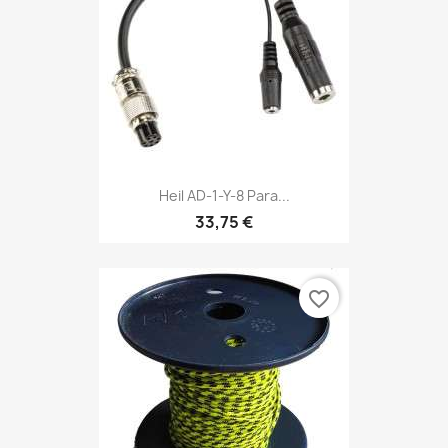
Heil AD-1-Y-8 Para...
33,75 €
favorite_border