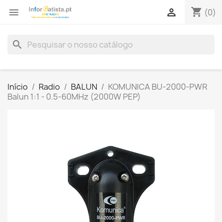
shopping_cart


(0)
search
Início
Radio
BALUN
KOMUNICA BU-2000-PWR
Balun 1:1 - 0.5-60MHz (2000W PEP)